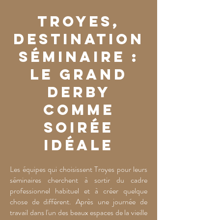
Troyes,
destination
séminaire :
le Grand
Derby
comme
soirée
idéale
Les équipes qui choisissent Troyes pour leurs
séminaires cherchent à sortir du cadre
professionnel habituel et à créer quelque
chose de différent. Après une journée de
travail dans l'un des beaux espaces de la vieille