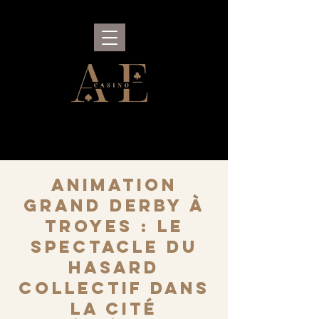
Animation
Grand Derby à
Troyes : le
spectacle du
hasard
collectif dans
la cité