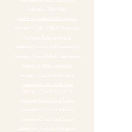
Animation Poker Metz
Animation Chuck a Luck Strasbourg
Animation Casino Olfactif Strasbourg
Animation Poker Strasbourg
Animation Chuck a Luck Luxembourg
Animation Casino Olfactif Luxembourg
Animation Poker Luxembourg
Animation Chuck a Luck Colmar
Animation Chuck a Luck Dijon
Animation Chuck a Luck Paris
Animation Chuck a Luck Troyes
Animation Chuck a Luck Reims
Animation Chuck a Luck Suisse
Animation Chuck a Luck Besançon