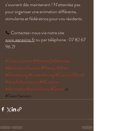
s’ouvrent dès maintenant ! N’attendez pas 
pour organiser une animation différente, 
stimulante et fédératrice pour vos résidents.
📞
 Contactez-nous via notre site 
www.aecasino.fr
 ou par téléphone : 07 82 67 
96 21
#CasinoSenior
#MaisonDeRetraite
#AnimationSeniors
#Nancy
#Metz
#Strasbourg
#Luxembourg
#CasinoOlfactif
#JeuxEtSouvenirs
#AEcasino
#AnimationBienveillante
#Domit
ys 
#TeamSeniors