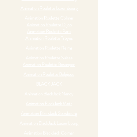
Animation Roulette Luxembourg
Animation Roulette Colmar
Animation Roulette Dijon
Animation Roulette Paris
Animation Roulette Troyes
Animation Roulette Reims
Animation Roulette Suisse
Animation Roulette Besançon
Animation Roulette Belgique
BLACK JACK
Animation BlackJack Nancy
Animation BlackJack Metz
Animation BlackJack Strasbourg
Animation BlackJack Luxembourg
Animation BlackJack Colmar