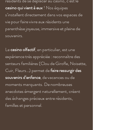
résidents de se déplacer au casino, c’est le 
casino qui vient à eux
 ! Nos équipes 
s’installent directement dans vos espaces de 
vie pour faire vivre aux résidents une 
parenthèse joyeuse, immersive et pleine de 
souvenirs.
Le 
casino olfactif
, en particulier, est une 
expérience très appréciée : reconnaître des 
senteurs familières (Clou de Girofle, Noisette, 
Cuir, Fleurs…) permet de 
faire ressurgir des 
souvenirs d’enfance
, de vacances ou de 
moments marquants. De nombreuses 
anecdotes émergent naturellement, créant 
des échanges précieux entre résidents, 
familles et personnel.