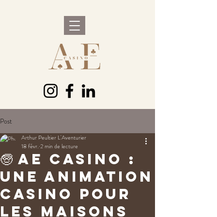
Post
Arthur Peultier L'Aventurier
18 févr.
2 min de lecture
🧓 AE Casino :
une animation
casino pour
les maisons