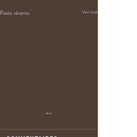
Posts récents
Voir tout