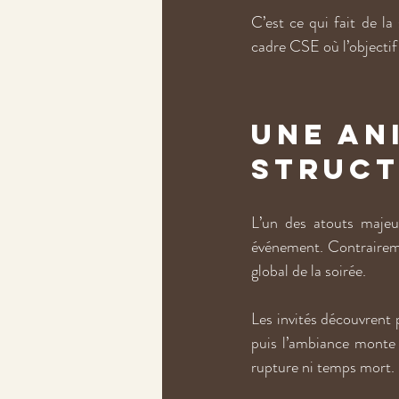
C’est ce qui fait de la
cadre CSE où l’objectif
Une an
struct
L’un des atouts majeu
événement. Contrairemen
global de la soirée.
Les invités découvrent p
puis l’ambiance monte 
rupture ni temps mort.