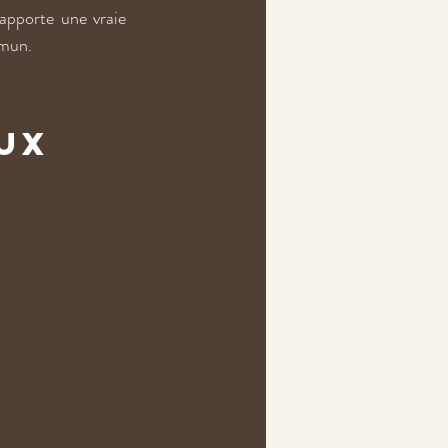
apporte une vraie 
mmun.
ux 