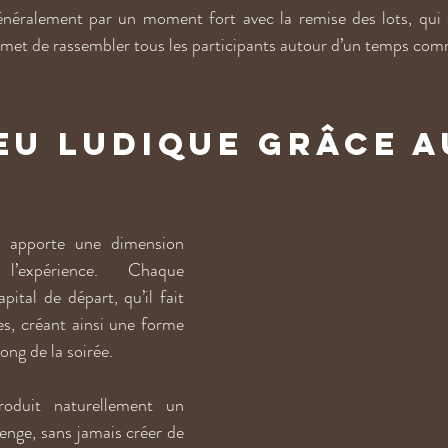
énéralement par un moment fort avec la remise des lots, qui 
rmet de rassembler tous les participants autour d’un temps co
eu ludique grâce a
 apporte une dimension 
’expérience. Chaque 
pital de départ, qu’il fait 
es, créant ainsi une forme 
ong de la soirée.
oduit naturellement un 
lenge, sans jamais créer de 