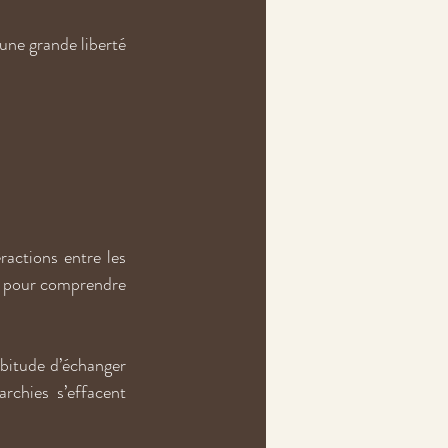
une grande liberté 
actions entre les 
t pour comprendre 
bitude d’échanger 
chies s’effacent 