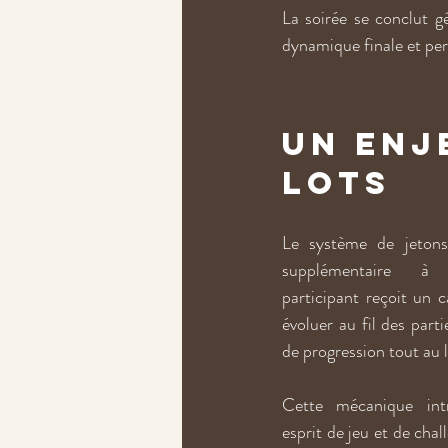
La soirée se conclut g
dynamique finale et pe
Un enj
lots
Le système de jetons
supplémentaire à l
participant reçoit un ca
évoluer au fil des parti
de progression tout au l
Cette mécanique intr
esprit de jeu et de chal