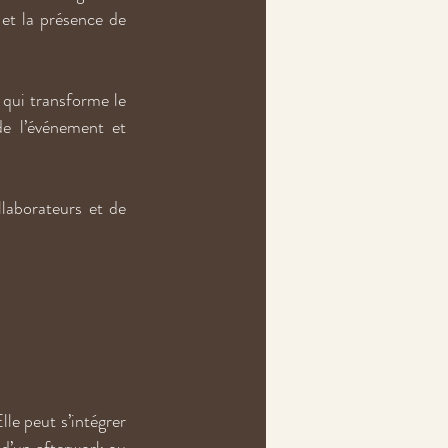
 et la présence de 
 qui transforme le 
e l’événement et 
aborateurs et de 
 
le peut s’intégrer 