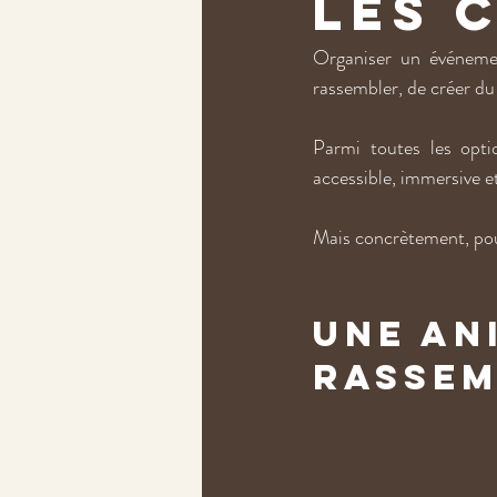
les 
Organiser un événemen
rassembler, de créer du 
Parmi toutes les opti
accessible, immersive et
Mais concrètement, pou
Une an
rassem