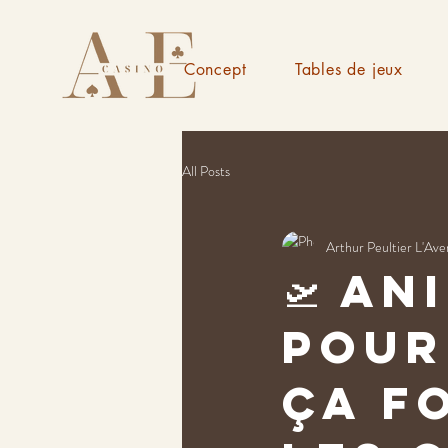
Concept
Tables de jeux
All Posts
Arthur Peultier L'Ave
🛫 A
pour
ça f