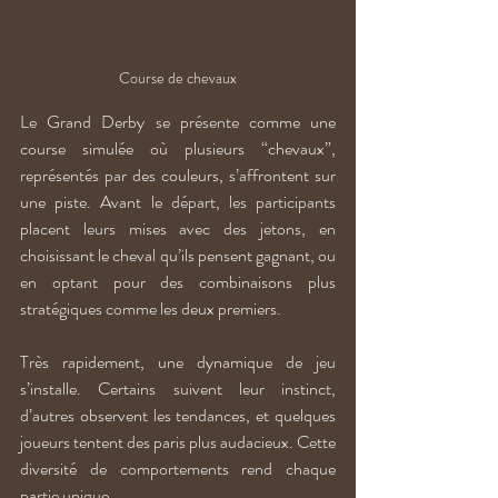
Course de chevaux
Le Grand Derby se présente comme une 
course simulée où plusieurs “chevaux”, 
représentés par des couleurs, s’affrontent sur 
une piste. Avant le départ, les participants 
placent leurs mises avec des jetons, en 
choisissant le cheval qu’ils pensent gagnant, ou 
en optant pour des combinaisons plus 
stratégiques comme les deux premiers.
Très rapidement, une dynamique de jeu 
s’installe. Certains suivent leur instinct, 
d’autres observent les tendances, et quelques 
joueurs tentent des paris plus audacieux. Cette 
diversité de comportements rend chaque 
partie unique.