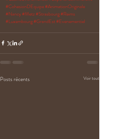
#CohesionDEquipe
#AnimationOriginale
#Nancy
#Metz
#Strasbourg
#Reims
#Luxembourg
#GrandEst
#Evenementiel
Posts récents
Voir tout