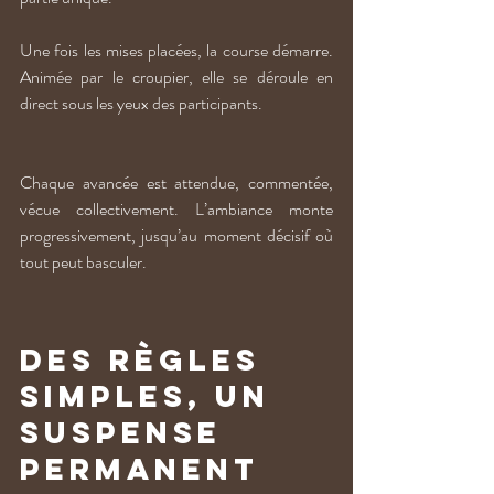
Une fois les mises placées, la course démarre. 
Animée par le croupier, elle se déroule en 
direct sous les yeux des participants. 
Chaque avancée est attendue, commentée, 
vécue collectivement. L’ambiance monte 
progressivement, jusqu’au moment décisif où 
tout peut basculer.
Des règles 
simples, un 
suspense 
permanent