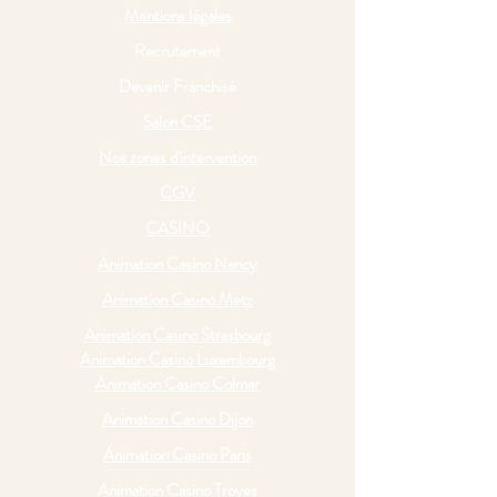
Mentions légales
qui
Recrutement
rassemble
Devenir Franchisé
Salon CSE
Nos zones d'intervention
CGV
CASINO
Animation Casino Nancy
Animation Casino Metz
Animation Casino Strasbourg
Animation Casino Luxembourg
Animation Casino Colmar
Animation Casino Dijon
Animation Casino Paris
Animation Casino Troyes