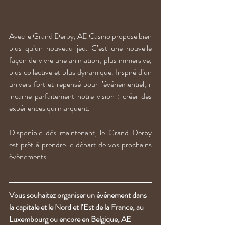
Avec le Grand Derby, AE Casino propose bien 
plus qu’un nouveau jeu. C’est une nouvelle 
façon de vivre une animation, plus immersive, 
plus collective et plus dynamique. Inspiré d’un 
univers fort et repensé pour l’événementiel, il 
incarne parfaitement notre vision : créer des 
expériences qui marquent.
Disponible dès maintenant, le Grand Derby 
est prêt à prendre le départ de vos prochains 
événements.
Vous souhaitez organiser un événement dans 
la capitale et le Nord et l’Est de la France, au 
Luxembourg ou encore en Belgique, AE 