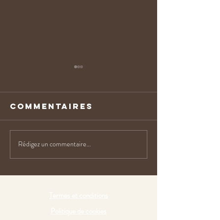
Commentaires
Rédigez un commentaire...
🐎 Comment
🎰 Casin
fonctionne
Gerardm
le Grand
notre r
Derby AE
de
Casino : la
passion
Termes et conditions
mécanique
sur ce l
Politique de cookies
d'une course
des Vos