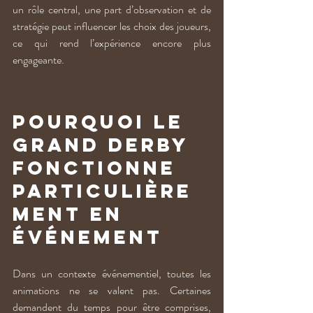
un rôle central, une part d’observation et de 
stratégie peut influencer les choix des joueurs, 
ce qui rend l’expérience encore plus 
engageante.
Pourquoi le 
Grand Derby 
fonctionne 
particulière
ment en 
événement
Dans un contexte événementiel, toutes les 
animations ne se valent pas. Certaines 
demandent du temps pour être comprises, 