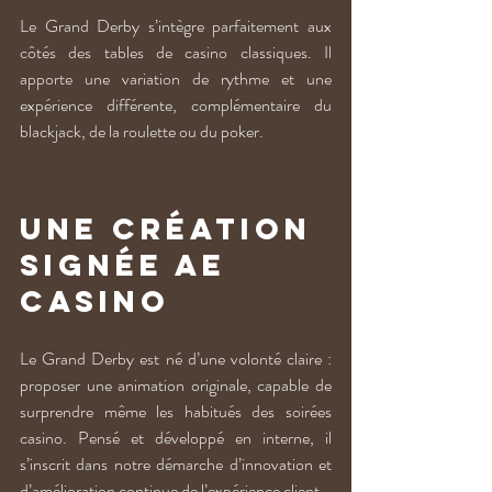
Le Grand Derby s’intègre parfaitement aux 
côtés des tables de casino classiques. Il 
apporte une variation de rythme et une 
expérience différente, complémentaire du 
blackjack, de la roulette ou du poker.
Une création 
signée AE 
Casino
Le Grand Derby est né d’une volonté claire : 
proposer une animation originale, capable de 
surprendre même les habitués des soirées 
casino. Pensé et développé en interne, il 
s’inscrit dans notre démarche d’innovation et 
d’amélioration continue de l’expérience client.