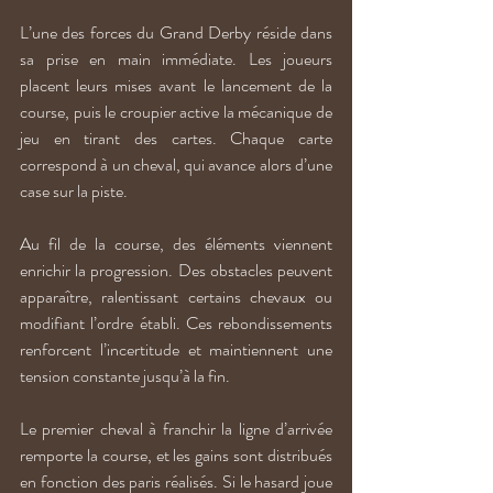
L’une des forces du Grand Derby réside dans 
sa prise en main immédiate. Les joueurs 
placent leurs mises avant le lancement de la 
course, puis le croupier active la mécanique de 
jeu en tirant des cartes. Chaque carte 
correspond à un cheval, qui avance alors d’une 
case sur la piste.
Au fil de la course, des éléments viennent 
enrichir la progression. Des obstacles peuvent 
apparaître, ralentissant certains chevaux ou 
modifiant l’ordre établi. Ces rebondissements 
renforcent l’incertitude et maintiennent une 
tension constante jusqu’à la fin.
Le premier cheval à franchir la ligne d’arrivée 
remporte la course, et les gains sont distribués 
en fonction des paris réalisés. Si le hasard joue 