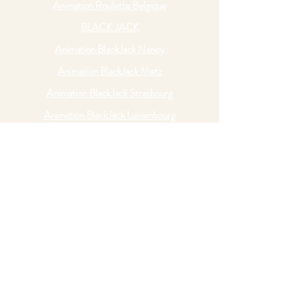
Animation Roulette Belgique
BLACK JACK
Animation BlackJack Nancy
Animation BlackJack Metz
Animation BlackJack Strasbourg
Animation BlackJack Luxembourg
Animation BlackJack Colmar
Animation BlackJack Dijon
Animation BlackJack Paris
Animation BlackJack Troyes
Animation Blackjack Reims
Animation Blackjack Suisse
Animation Blackjack Besançon
Animation Blackjack Belgique
CHUCK A LUCK