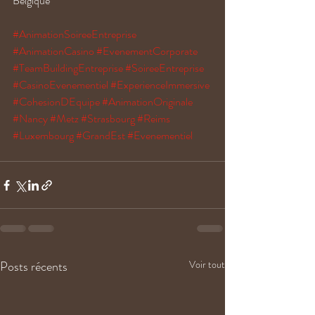
Belgique
#AnimationSoireeEntreprise
#AnimationCasino
#EvenementCorporate
#TeamBuildingEntreprise
#SoireeEntreprise
#CasinoEvenementiel
#ExperienceImmersive
#CohesionDEquipe
#AnimationOriginale
#Nancy
#Metz
#Strasbourg
#Reims
#Luxembourg
#GrandEst
#Evenementiel
Posts récents
Voir tout