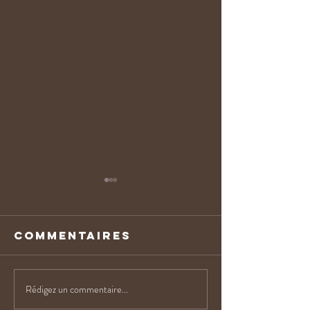
Commentaires
Rédigez un commentaire...
🐎 Comment
🎰 Casin
fonctionne
Gerardm