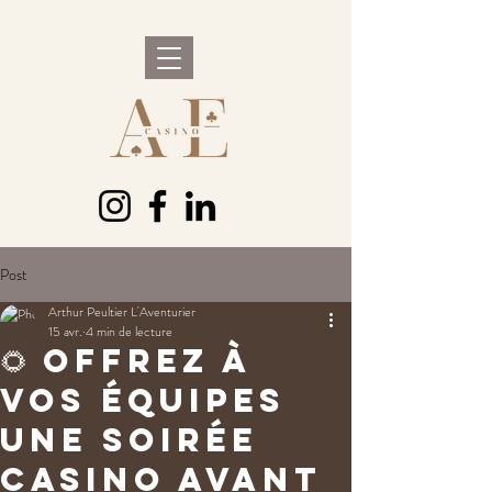
Post
Arthur Peultier L'Aventurier
15 avr.
4 min de lecture
🌻 Offrez à
vos équipes
une soirée
casino avant