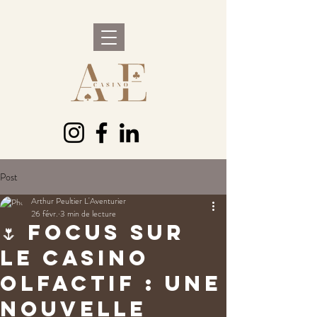
Post
Arthur Peultier L'Aventurier
26 févr.
3 min de lecture
🌷 Focus sur
le casino
olfactif : une
nouvelle