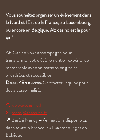
Vous souhaitez organiser un événement dans 
le Nord et l’Est de la France, au Luxembourg 
ou encore en Belgique, AE casino est la pour 
ça ?
AE Casino vous accompagne pour 
transformer votre événement en expérience 
mémorable avec animations originales, 
encadrées et accessibles.
Délai : 48h ouvrés.
 Contactez l'équipe pour 
devis personnalisé.
📩 
www.aecasino.fr
📧 
team@aecasino.fr
📍 Basé à Nancy – Animations disponibles 
dans toute la France, au Luxembourg et en 
Belgique