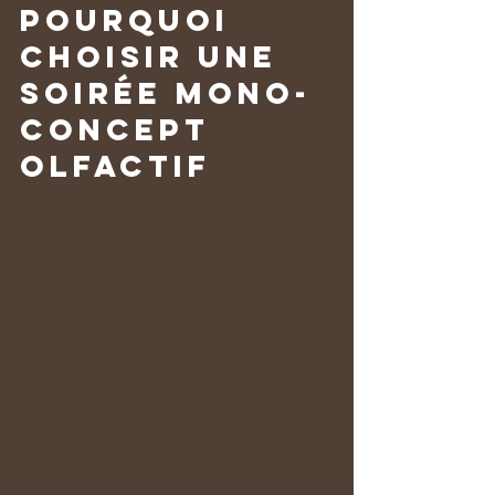
Pourquoi 
choisir une 
soirée mono-
concept 
olfactif