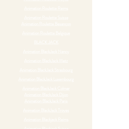
Animation Roulette Reims
Animation Roulette Suisse
Animation Roulette Besançon
Animation Roulette Belgique
BLACK JACK
Animation BlackJack Nancy
Animation BlackJack Metz
Animation BlackJack Strasbourg
Animation BlackJack Luxembourg
Animation BlackJack Colmar
Animation BlackJack Dijon
Animation BlackJack Paris
Animation BlackJack Troyes
Animation Blackjack Reims
Animation Blackjack Suisse