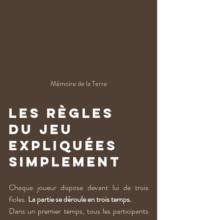
Mémoire de la Terre
Les règles 
du jeu 
expliquées 
simplement
Chaque joueur dispose devant lui de trois 
fioles. 
La partie se déroule en trois temps.
Dans un premier temps, tous les participants 