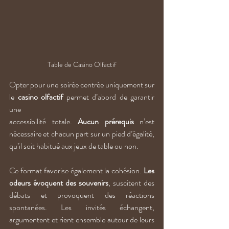
Table de Casino Olfactif
Opter pour une soirée centrée uniquement sur 
le 
casino olfactif 
permet d’abord de garantir 
une 
accessibilité totale. 
Aucun prérequis
 n’est 
nécessaire et chacun part sur un pied d’égalité, 
qu’il soit habitué aux jeux de table ou non.
Ce format favorise également la cohésion. 
Les 
odeurs évoquent des souvenirs
, suscitent des 
débats et provoquent des réactions 
spontanées. Les invités échangent, 
argumentent et rient ensemble autour de leurs 