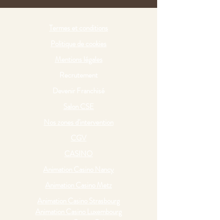
le Grand
notre r
Derby AE
de
Casino : la
passion
Termes et conditions
mécanique
sur ce l
Politique de cookies
d'une course
des Vos
Mentions légales
qui
Recrutement
rassemble
Devenir Franchisé
Salon CSE
Nos zones d'intervention
CGV
CASINO
Animation Casino Nancy
Animation Casino Metz
Animation Casino Strasbourg
Animation Casino Luxembourg