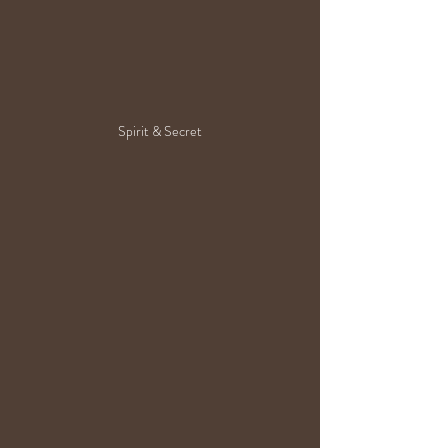
Spirit & Secret