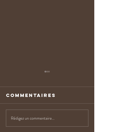
Commentaires
Rédigez un commentaire...
🐎 Comment
🎰 Casin
fonctionne
Gerardm