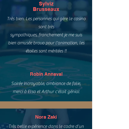
Sylviz
Brusseaux
Très bien. Les personnes qui gère le casino
sont très
sympathiques, franchement je me suis
bien amusée bravo pour l'animation, les
étoiles sont méritées !!
Robin Annaval
Soirée incroyable, ambiance de folie,
merci à Elsa et Arthur c’était génial
Nora Zaki
Très belle expérience dans le cadre d’un