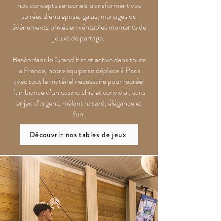
nos concepts sensoriels transforment vos
soirées d’entreprise, galas, mariages ou
événements privés en véritables moments de
jeu et de partage.
Basée dans le Grand Est et active dans toute
la France, notre équipe se déplace à Paris
avec tout le matériel nécessaire pour recréer
l’ambiance d’un casino chic et convivial, sans
enjeu d’argent, mêlant hasard, élégance et
fun.
Découvrir nos tables de jeux