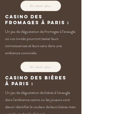
En savoir plus
Casino des
fromages à paris :
Un jeu de dégustation de fromages à l'aveugle
où vos invités pourront tester leurs
connaissances et leurs sens dans une
ambiance conviviale.
En savoir plus
Casino des bières
à paris :
Un jeu de dégustation de bières à l'aveugle
dans l'ambiance casino ou les joueurs vont
devoir identifier la couleur de leurs bières mais
aussi leurs degrés d'alcool.