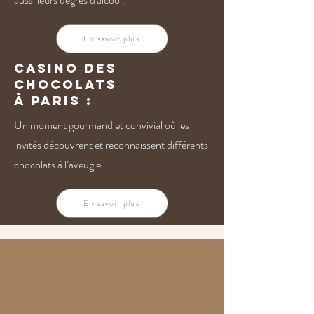
En savoir plus
Casino des
chocolats
à paris :
Un moment gourmand et convivial où les
invités découvrent et reconnaissent différents
chocolats à l’aveugle.
En savoir plus