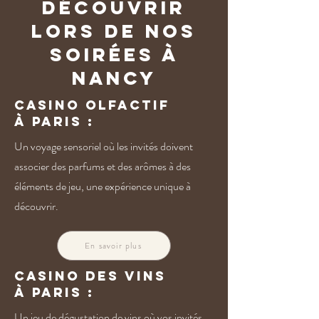
découvrir
lors de nos
soirées à
nancy
Casino Olfactif
à paris :
Un voyage sensoriel où les invités doivent
associer des parfums et des arômes à des
éléments de jeu, une expérience unique à
découvrir.
En savoir plus
Casino des Vins
à paris :
Un jeu de dégustation de vins où vos invités