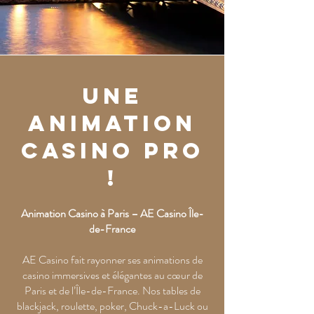
Une
animation
casino pro
!
Animation Casino à Paris – AE Casino Île-
de-France
AE Casino fait rayonner ses animations de
casino immersives et élégantes au cœur de
Paris et de l’Île-de-France. Nos tables de
blackjack, roulette, poker, Chuck-a-Luck ou