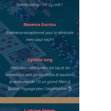
teambuilding ! On s’y croit !
Maxence Escriou
Expérience exceptionnel pour le séminaire
merci pour tout !!
Cyrielle Iung
Merci pour cette soirée c’est top et les
animateurs sont gentils drôles et souriants
je recommande ! Et un grand Merci à
Qualité Paysage pour l’organisation 👌
Ludivine Feeser