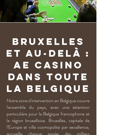
Bruxelles
et au-delà :
AE CASINO
dans toute
la Belgique
Notre zone d'intervention en Belgique couvre
l'ensemble du pays, avec une attention
particulière pour la Belgique francophone et
la région bruxelloise. Bruxelles, capitale de
l'Europe et ville cosmopolite par excellence,
accueille chaque année des milliers