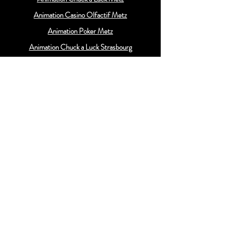
Animation Casino Olfactif Metz
Animation Poker Metz
Animation Chuck a Luck Strasbourg
Animation Casino Olfactif Strasbourg
Animation Poker Strasbourg
Animation Chuck a Luck Luxembourg
Animation Casino Olfactif Luxembourg
Animation Poker Luxembourg
Animation Chuck a Luck Colmar
Animation Chuck a Luck Dijon
Animation Chuck a Luck Paris
Animation Chuck a Luck Troyes
Animation Chuck a Luck Reims
Animation Chuck a Luck Suisse