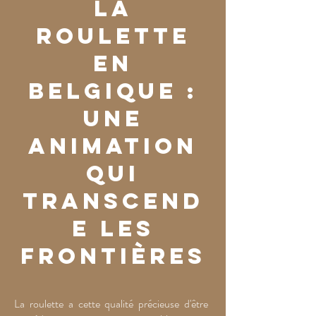
La
roulette
en
Belgique :
une
animation
qui
transcend
e les
frontières
La roulette a cette qualité précieuse d'être