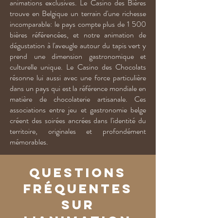
animations exclusives. Le Casino des Bières
trouve en Belgique un terrain d'une richesse
incomparable: le pays compte plus de 1 500
bières référencées, et notre animation de
dégustation à l'aveugle autour du tapis vert y
prend une dimension gastronomique et
culturelle unique. Le Casino des Chocolats
résonne lui aussi avec une force particulière
dans un pays qui est la référence mondiale en
matière de chocolaterie artisanale. Ces
associations entre jeu et gastronomie belge
créent des soirées ancrées dans l'identité du
territoire, originales et profondément
mémorables.
Questions
fréquentes
sur