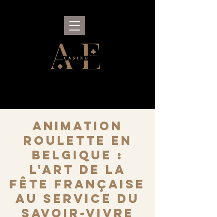
Animation
Roulette en
Belgique :
l'art de la
fête française
au service du
savoir-vivre