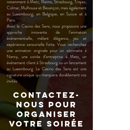
notamment à Metz, Reims, Strasbourg, Troyes,
Colmar, Mulhouse et Besançon, mais également
au Luxembourg, en Belgique, en Suisse et à
Paris.
Avec le Casino des Sens, nous proposons une
approche innovante de l’animation
événementielle, mêlant élégance, jeu et
expérience sensorielle forte. Vous recherchez
une animation originale pour un séminaire à
Nancy, une soirée d’entreprise à Metz, un
événement client à Strasbourg ou un lancement
au Luxembourg. Le Casino des Sens est une
signature unique qui marquera durablement vos
invités.
Contactez-
nous pour
organiser
votre soirée