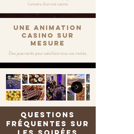
l'univers d'un vrai casino
Une animation
casino sur
mesure
Des jeux variés pour satisfaire tous vos invités.
Questions
fréquentes sur
les soirées