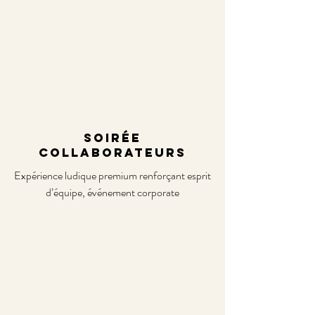
Soirée
Collaborateurs
Expérience ludique premium renforçant esprit
d’équipe, événement corporate