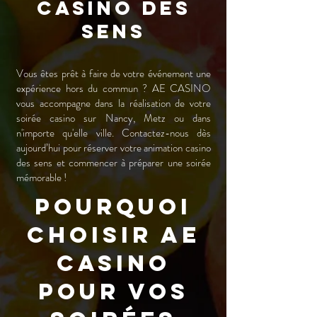
casino des
sens
Vous êtes prêt à faire de votre événement une
expérience hors du commun ? AE CASINO
vous accompagne dans la réalisation de votre
soirée casino sur Nancy, Metz ou dans
n'importe qu'elle ville. Contactez-nous dès
aujourd’hui pour réserver votre animation casino
des sens et commencer à préparer une soirée
mémorable !
Pourquoi
choisir AE
CASINO
pour vos