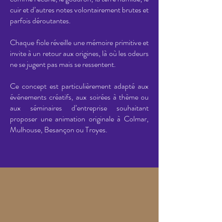
cuir et d’autres notes volontairement brutes et
parfois déroutantes.
Chaque fiole réveille une mémoire primitive et
invite à un retour aux origines, là où les odeurs
ne se jugent pas mais se ressentent.
Ce concept est particulièrement adapté aux
événements créatifs, aux soirées à thème ou
aux séminaires d’entreprise souhaitant
proposer une animation originale à Colmar,
Mulhouse, Besançon ou Troyes.