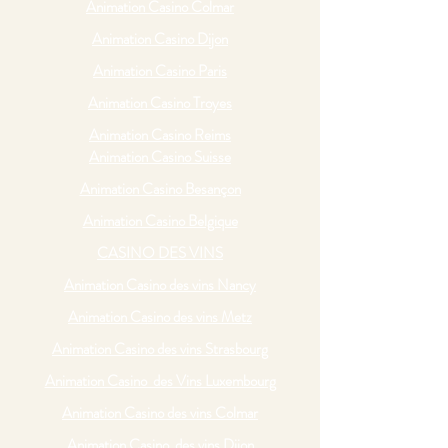
Animation Casino Colmar
Animation Casino Dijon
Animation Casino Paris
Animation Casino Troyes
Animation Casino Reims
Animation Casino Suisse
Animation Casino Besançon
Animation Casino Belgique
CASINO DES VINS
Animation Casino des vins Nancy
Animation Casino des vins Metz
Animation Casino des vins Strasbourg
Animation Casino des Vins Luxembourg
Animation Casino des vins Colmar
Animation Casino des vins Dijon