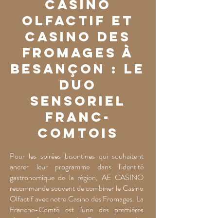
Casino
Olfactif et
Casino des
Fromages à
Besançon : le
duo
sensoriel
franc-
comtois
Pour les soirées bisontines qui souhaitent
ancrer leur programme dans l'identité
gastronomique de la région, AE CASINO
recommande souvent de combiner le Casino
Olfactif avec notre Casino des Fromages. La
Franche-Comté est l'une des premières