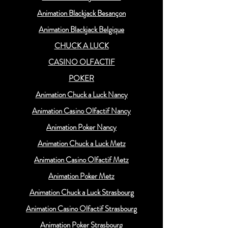
Animation Blackjack Besançon
Animation Blackjack Belgique
CHUCK A LUCK
CASINO OLFACTIF
POKER
Animation Chuck a Luck Nancy
Animation Casino Olfactif Nancy
Animation Poker Nancy
Animation Chuck a Luck Metz
Animation Casino Olfactif Metz
Animation Poker Metz
Animation Chuck a Luck Strasbourg
Animation Casino Olfactif Strasbourg
Animation Poker Strasbourg