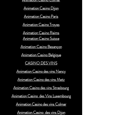
Animation Casino Colmar
Animation Casino Dijon
Animation Casino Paris
Animation Casino Troyes
Animation Casino Reims
Animation Casino Suisse
Animation Casino Besançon
Animation Casino Belgique
CASINO DES VINS
Animation Casino des vins Nancy
Animation Casino des vins Metz
Animation Casino des vins Strasbourg
Animation Casino des Vins Luxembourg
Animation Casino des vins Colmar
Animation Casino des vins Dijon