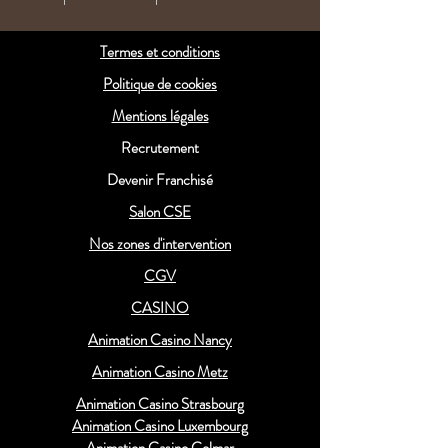
Termes et conditions
Politique de cookies
Mentions légales
Recrutement
Devenir Franchisé
Salon CSE
Nos zones d'intervention
CGV
CASINO
Animation Casino Nancy
Animation Casino Metz
Animation Casino Strasbourg
Animation Casino Luxembourg