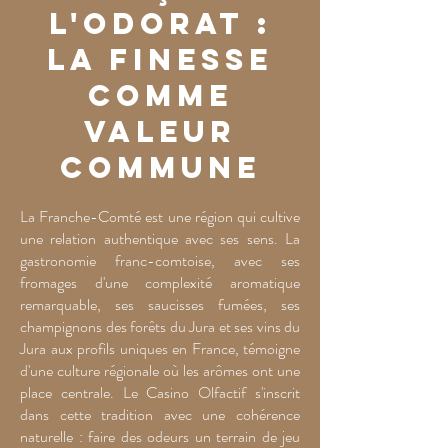
l'odorat :
la finesse
comme
valeur
commune
La Franche-Comté est une région qui cultive
une relation authentique avec ses sens. La
gastronomie franc-comtoise, avec ses
fromages d'une complexité aromatique
remarquable, ses saucisses fumées, ses
champignons des forêts du Jura et ses vins du
Jura aux profils uniques en France, témoigne
d'une culture régionale où les arômes ont une
place centrale. Le Casino Olfactif s'inscrit
dans cette tradition avec une cohérence
naturelle : faire des odeurs un terrain de jeu