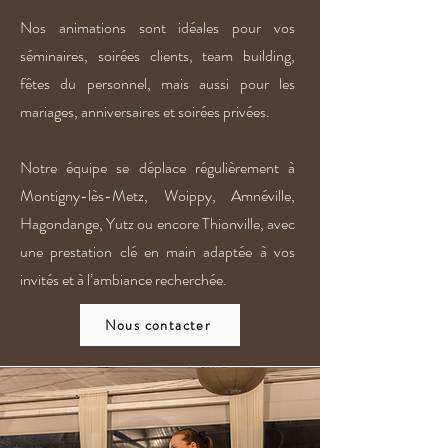
Nos animations sont idéales pour vos
séminaires, soirées clients, team building,
fêtes du personnel, mais aussi pour les
mariages, anniversaires et soirées privées.
Notre équipe se déplace régulièrement à
Montigny-lès-Metz, Woippy, Amnéville,
Hagondange, Yutz ou encore Thionville, avec
une prestation clé en main adaptée à vos
invités et à l’ambiance recherchée.
Nous contacter