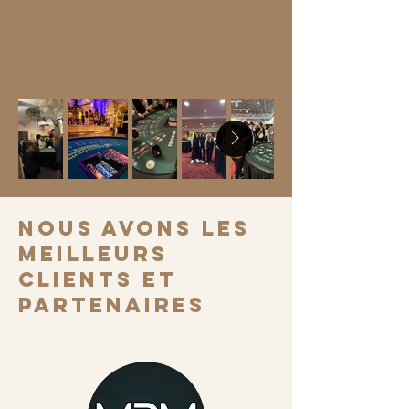
Nous avons les
meilleurs
clients et
partenaires