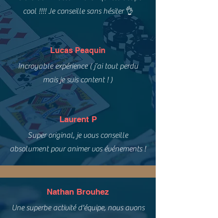
cool !!!! Je conseille sans hésiter 👌
Lucas Peaquin
Incroyable expérience ( j’ai tout perdu
mais je suis content ! )
Laurent P
Super original, je vous conseille
absolument pour animer vos événements !
Nathan Brouhez
Une superbe activité d'équipe, nous avons