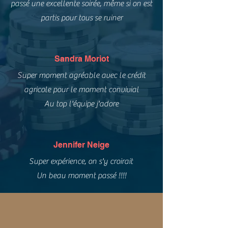
passé une excellente soirée, même si on est
partis pour tous se ruiner
Sandra Moriot
Super moment agréable avec le crédit
agricole pour le moment convivial
Au top l'équipe j'adore
Jennifer Neige
Super expérience, on s'y croirait
Un beau moment passé !!!!