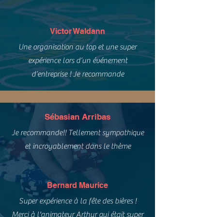
Victor Waldann
Une organisation au top et une super
expérience lors d’un événement
d’entreprise ! Je recommande
Sébasian Arribas
Je recommande!! Tellement sympathique
et incroyablement dans le thème
Bernard Maurice
Super expérience à la fête des bières !
Merci à l'animateur Arthur qui était super