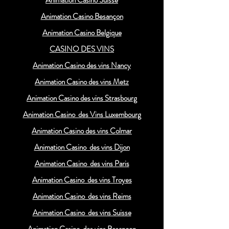
Animation Casino Suisse
Animation Casino Besançon
Animation Casino Belgique
CASINO DES VINS
Animation Casino des vins Nancy
Animation Casino des vins Metz
Animation Casino des vins Strasbourg
Animation Casino des Vins Luxembourg
Animation Casino des vins Colmar
Animation Casino des vins Dijon
Animation Casino des vins Paris
Animation Casino des vins Troyes
Animation Casino des vins Reims
Animation Casino des vins Suisse