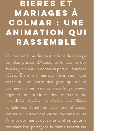
Bières et
mariages à
Colmar : une
animation qui
rassemble
Colmar est l'une des destinations de mariage
les plus prisées d'Alsace, et le Casino des
Bières y trouve un contexte particulièrement
réussi. Dans un mariage, l'animation doit
créer du lien entre des gens qui ne se
connaissent pas encore, briser la glace avec
légèreté et produire des moments de
complicité sincère. Le Casino des Bières
remplit ces fonctions avec une efficacité
naturelle : autour des verres mystérieux, les
familles des mariés qui se rencontrent pour la
première fois partagent la même incertitude