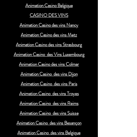
Animation Casino Belgique
CASINO DES VINS
Animation Casino des vins Nancy
Animation Casino des vins Metz
Animation Casino des vins Strasbourg
Animation Casino des Vins Luxembourg
Animation Casino des vins Colmar
Animation Casino des vins Dijon
Animation Casino des vins Paris
Animation Casino des vins Troyes
Animation Casino des vins Reims
Animation Casino des vins Suisse
Animation Casino des vins Besançon
Animation Casino des vins Belgique