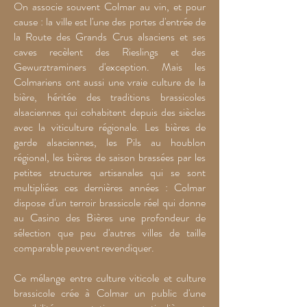
On associe souvent Colmar au vin, et pour
cause : la ville est l'une des portes d'entrée de
la Route des Grands Crus alsaciens et ses
caves recèlent des Rieslings et des
Gewurztraminers d'exception. Mais les
Colmariens ont aussi une vraie culture de la
bière, héritée des traditions brassicoles
alsaciennes qui cohabitent depuis des siècles
avec la viticulture régionale. Les bières de
garde alsaciennes, les Pils au houblon
régional, les bières de saison brassées par les
petites structures artisanales qui se sont
multipliées ces dernières années : Colmar
dispose d'un terroir brassicole réel qui donne
au Casino des Bières une profondeur de
sélection que peu d'autres villes de taille
comparable peuvent revendiquer.
Ce mélange entre culture viticole et culture
brassicole crée à Colmar un public d'une