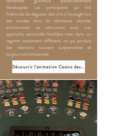
sensibilité gustative particulièrement
développée. Les participants qui ont
l'habitude de déguster des vins à l'aveugle lors
des soirées dans les domaines viticoles
environnants se retrouvent avec une
approche sensorielle familière mais dans un
registre totalement différent, ce qui produit
des réactions souvent surprenantes et
toujours enrichissantes.
Découvrir l'animation Casino des Bières