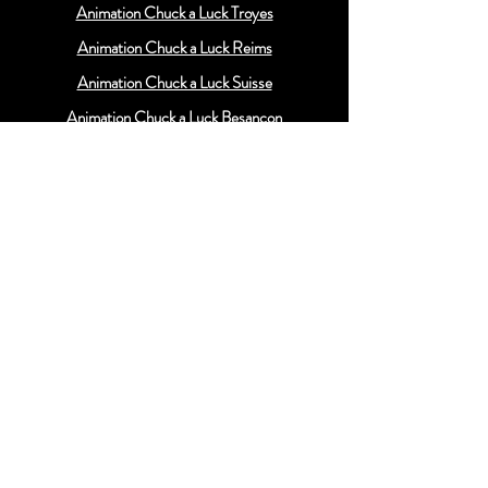
Animation Chuck a Luck Troyes
Animation Chuck a Luck Reims
Animation Chuck a Luck Suisse
Animation Chuck a Luck Besançon
Animation Chuck a Luck Belgique
Animation Casino Olfactif Colmar
Animation Casino Olfactif Dijon
Animation Casino Olfactif Paris
Animation Casino Olfactif Troyes
Animation Casino Olfactif Reims
Animation Casino Olfactif Suisse
Animation Casino Olfactif Besançon
Animation Casino Olfactif Belgique
Animation Poker Colmar
Animation Poker Dijon