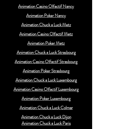
Animation Casino Olfactif Nancy
Animation Poker Nancy
Animation Chuck a Luck Metz
Animation Casino Olfactif Metz
Animation Poker Metz
Animation Chuck a Luck Strasbourg
Animation Casino Olfactif Strasbourg
Animation Poker Strasbourg
Animation Chuck a Luck Luxembourg
Animation Casino Olfactif Luxembourg
Animation Poker Luxembourg
Animation Chuck a Luck Colmar
Animation Chuck a Luck Dijon
Animation Chuck a Luck Paris