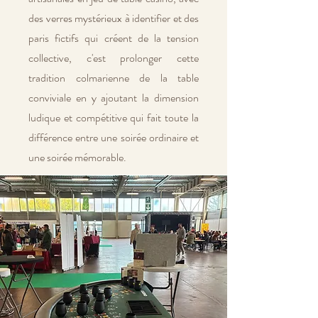
des verres mystérieux à identifier et des
paris fictifs qui créent de la tension
collective, c'est prolonger cette
tradition colmarienne de la table
conviviale en y ajoutant la dimension
ludique et compétitive qui fait toute la
différence entre une soirée ordinaire et
une soirée mémorable.