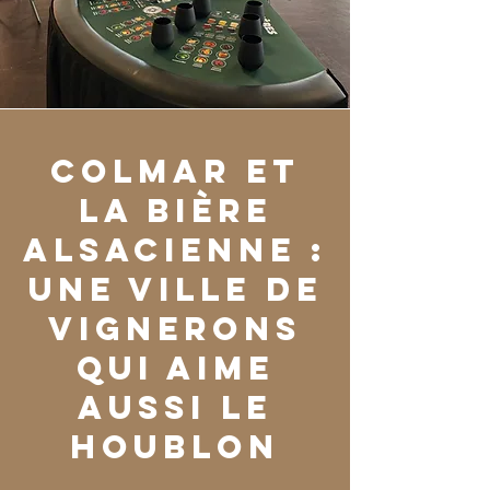
Colmar et
la bière
alsacienne :
une ville de
vignerons
qui aime
aussi le
houblon