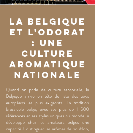
La Belgique
et l'odorat
: une
culture
aromatique
nationale
Quand on parle de culture sensorielle, la
Belgique arrive en tête de liste des pays
européens les plus exigeants. La tradition
brassicole belge, avec ses plus de 1 500
références et ses styles uniques au monde, a
développé chez les amateurs belges une
capacité à distinguer les arômes de houblon,