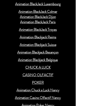
Animation BlackJack Luxembourg
Animation BlackJack Colmar
Animation BlackJack Dijon
Animation BlackJack Paris
Animation BlackJack Troyes
Animation Blackjack Reims
Animation Blackjack Suisse
Animation Blackjack Besançon
Animation Blackjack Belgique
CHUCK A LUCK
CASINO OLFACTIF
POKER
Animation Chuck a Luck Nancy
Animation Casino Olfactif Nancy
Animation Poker Nancy