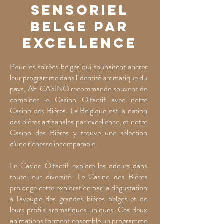
sensoriel
belge par
excellence
Pour les soirées belges qui souhaitent ancrer
leur programme dans l'identité aromatique du
pays, AE CASINO recommande souvent de
combiner le Casino Olfactif avec notre
Casino des Bières. La Belgique est la nation
des bières artisanales par excellence, et notre
Casino des Bières y trouve une sélection
d'une richesse incomparable.
Le Casino Olfactif explore les odeurs dans
toute leur diversité. Le Casino des Bières
prolonge cette exploration par la dégustation
à l'aveugle des grandes bières belges et de
leurs profils aromatiques uniques. Ces deux
animations forment ensemble un programme