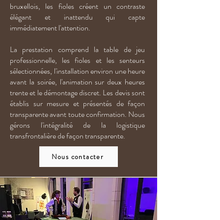
bruxellois, les fioles créent un contraste
élégant et inattendu qui capte
immédiatement l'attention.
La prestation comprend la table de jeu
professionnelle, les fioles et les senteurs
sélectionnées, l'installation environ une heure
avant la soirée, l'animation sur deux heures
trente et le démontage discret. Les devis sont
établis sur mesure et présentés de façon
transparente avant toute confirmation. Nous
gérons l'intégralité de la logistique
transfrontalière de façon transparente.
Nous contacter