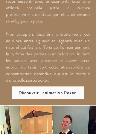
reconnaissent avec amusement, crée une
affinité naturelle entre la culture
professionnelle de Besançon et la dimension
stratégique du poker.
Nos croupiers bisontins entretiennent cet
équilibre entre rigueur et légèreté avec un
naturel qui fait la différence. Ils maintiennent
le rythme des parties avec précision, initient
les novices avec patience et savent créer
autour du tapis vert cette atmosphère de
concentration détendue qui est la marque
d'une belle soirée poker.
Découvrir l'animation Poker