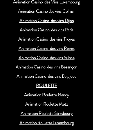
Animation Casino des Vins Luxembourg
Animation Casino des vins Colmar
Animation Casino des vins Dijon
Animation Casino des vins Paris
Animation Casino des vins Troyes
Animation Casino des vins Reims
Animation Casino des vins Suisse
Animation Casino des vins Besançon
Animation Casino des vins Belgique
ROULETTE
Animation Roulette Nancy
Animation Roulette Metz
Animation Roulette Strasbourg
Animation Roulette Luxembourg