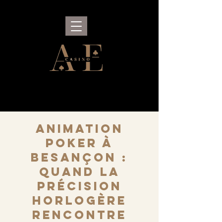
Animation
Poker à
Besançon :
quand la
précision
horlogère
rencontre