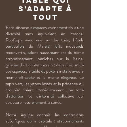
table qui
s'adapte à
tout
Paris dispose d'espaces événementiels d'une
diversité sans équivalent en France.
Rooftops avec vue sur les toits, hôtels
particuliers du Marais, lofts industriels
reconvertis, salons haussmanniens du 8ème
arrondissement, péniches sur la Seine,
galeries d'art contemporain : dans chacun de
ces espaces, la table de poker s'installe avec la
même efficacité et la même élégance. Le
tapis vert, les jetons lestés et la présence du
croupier créent immédiatement une zone
d'attention et d'intensité collective qui
structure naturellement la soirée.
Notre équipe connaît les contraintes
spécifiques de la capitale : stationnement,