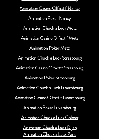
Animation Casino Olfactif Nancy
Animation Poker Nancy
Animation Chuck a Luck Metz
Animation Casino Olfactif Metz
Animation Poker Metz
Animation Chuck a Luck Strasbourg
Animation Casino Olfactif Strasbourg
Animation Poker Strasbourg
Animation Chuck a Luck Luxembourg
Animation Casino Olfactif Luxembourg
Animation Poker Luxembourg
Animation Chuck a Luck Colmar
Animation Chuck a Luck Dijon
Animation Chuck a Luck Paris