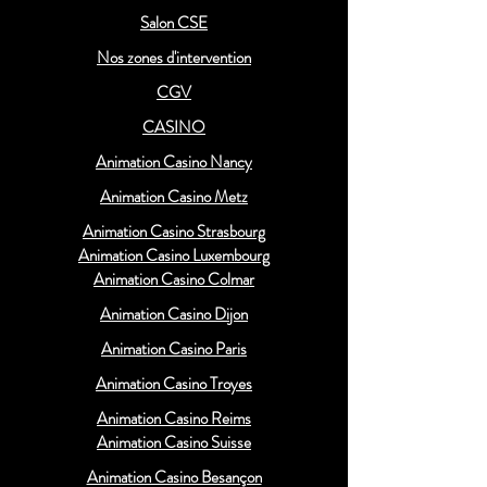
Salon CSE
Nos zones d'intervention
CGV
CASINO
Animation Casino Nancy
Animation Casino Metz
Animation Casino Strasbourg
Animation Casino Luxembourg
Animation Casino Colmar
Animation Casino Dijon
Animation Casino Paris
Animation Casino Troyes
Animation Casino Reims
Animation Casino Suisse
Animation Casino Besançon