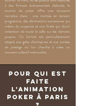
tournoi. À Paris, où les publics sont habitués
à des formats événementiels élaborés, le
tournoi de poker offre une structure
narrative claire : une montée en tension
progressive, des éliminations successives qui
créent du suspense et une finale qui réunit
l'attention de toute la salle sur les derniers
joueurs. Ce format est particulièrement
adapté aux galas d'entreprise et aux soirées
de prestige où l'on cherche à créer un
moment collectif mémorable.
Pour qui est
faite
l'animation
Poker à Paris
?