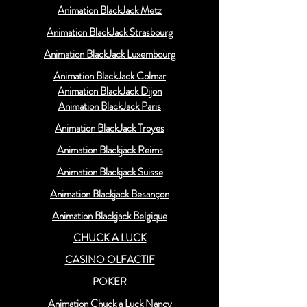
Animation BlackJack Metz
Animation BlackJack Strasbourg
Animation BlackJack Luxembourg
Animation BlackJack Colmar
Animation BlackJack Dijon
Animation BlackJack Paris
Animation BlackJack Troyes
Animation Blackjack Reims
Animation Blackjack Suisse
Animation Blackjack Besançon
Animation Blackjack Belgique
CHUCK A LUCK
CASINO OLFACTIF
POKER
Animation Chuck a Luck Nancy