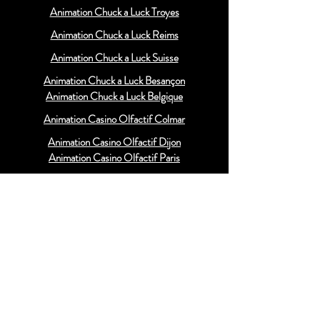
Animation Chuck a Luck Troyes
Animation Chuck a Luck Reims
Animation Chuck a Luck Suisse
Animation Chuck a Luck Besançon
Animation Chuck a Luck Belgique
Animation Casino Olfactif Colmar
Animation Casino Olfactif Dijon
Animation Casino Olfactif Paris
Animation Casino Olfactif Troyes
Animation Casino Olfactif Reims
Animation Casino Olfactif Suisse
Animation Casino Olfactif Besançon
Animation Casino Olfactif Belgique
Animation Poker Colmar
Animation Poker Dijon