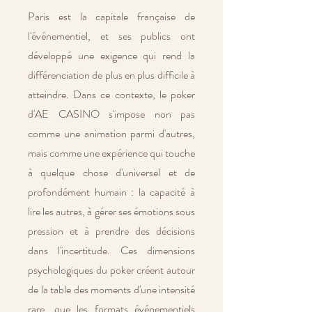
Paris est la capitale française de
l'événementiel, et ses publics ont
développé une exigence qui rend la
différenciation de plus en plus difficile à
atteindre. Dans ce contexte, le poker
d'AE CASINO s'impose non pas
comme une animation parmi d'autres,
mais comme une expérience qui touche
à quelque chose d'universel et de
profondément humain : la capacité à
lire les autres, à gérer ses émotions sous
pression et à prendre des décisions
dans l'incertitude. Ces dimensions
psychologiques du poker créent autour
de la table des moments d'une intensité
rare, que les formats événementiels