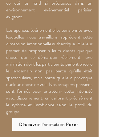
ce qui les rend si précieuses dans un
environnement événementiel parisien
exigeant.
Les agences événementielles parisiennes avec
lesquelles nous travaillons apprécient cette
dimension émotionnelle authentique. Elle leur
permet de proposer à leurs clients quelque
chose qui se démarque réellement, une
animation dont les participants parlent encore
le lendemain non pas parce qu'elle était
spectaculaire, mais parce qu'elle a provoqué
quelque chose de vrai. Nos croupiers parisiens
sont formés pour entretenir cette intensité
avec discernement, en calibrant précisément
le rythme et l'ambiance selon le profil du
groupe.
Découvrir l'animation Poker