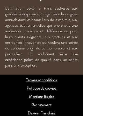
L'animation poker à Paris s'adresse aux
grandes entreprises qui organisent leurs galas
annuels dans les beaux lieux de la capitale, aux
agences événementielles qui cherchent une
animation premium et différenciante pour
leurs clients exigeants, aux startups et aux
entreprises innovantes qui veulent une soirée
de cohésion originale et mémorable, et aux
particuliers qui souhaitent vivre une
expérience poker de qualité dans un cadre
parisien d'exception.
Termes et conditions
Politique de cookies
Mentions légales
Recrutement
Devenir Franchisé