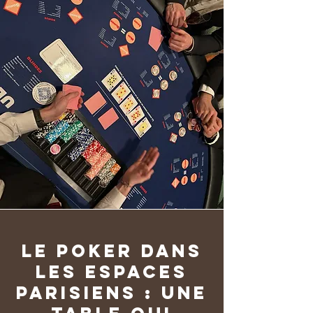
Le poker dans
les espaces
parisiens : une