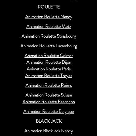
ROULETTE
Animation Roulette Nancy
Animation Roulette Metz
Animation Roulette Strasbourg
Animation Roulette Luxembourg
Animation Roulette Colmar
Animation Roulette Dijon
Animation Roulette Paris
Animation Roulette Troyes
Animation Roulette Reims
Animation Roulette Suisse
Animation Roulette Besançon
Animation Roulette Belgique
BLACK JACK
Animation BlackJack Nancy