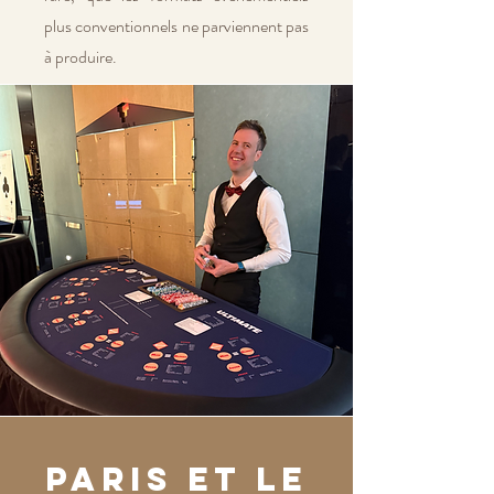
plus conventionnels ne parviennent pas
à produire.
Paris et le