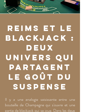
Reims et le
blackjack :
deux
univers qui
partagent
le goût du
suspense
Il y a une analogie saisissante entre une
bouteille de Champagne qui s'ouvre et une
partie de blackjack qui se joue. Dans les deux