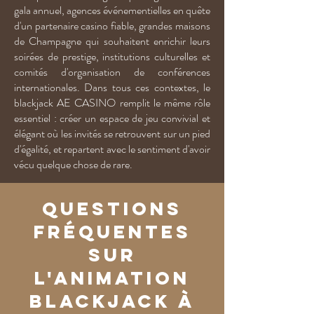
gala annuel, agences événementielles en quête
d'un partenaire casino fiable, grandes maisons
de Champagne qui souhaitent enrichir leurs
soirées de prestige, institutions culturelles et
comités d'organisation de conférences
internationales. Dans tous ces contextes, le
blackjack AE CASINO remplit le même rôle
essentiel : créer un espace de jeu convivial et
élégant où les invités se retrouvent sur un pied
d'égalité, et repartent avec le sentiment d'avoir
vécu quelque chose de rare.
Questions
fréquentes
sur
l'animation
blackjack à