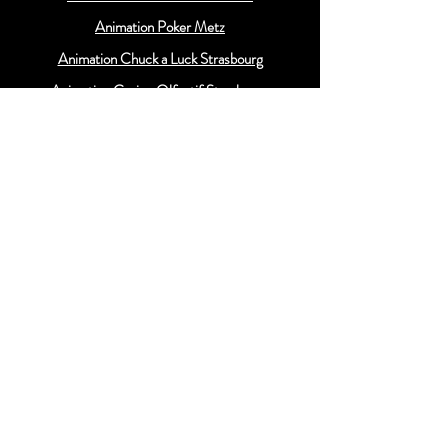
Animation Poker Metz
Animation Chuck a Luck Strasbourg
Animation Casino Olfactif Strasbourg
Animation Poker Strasbourg
Animation Chuck a Luck Luxembourg
Animation Casino Olfactif Luxembourg
Animation Poker Luxembourg
Animation Chuck a Luck Colmar
Animation Chuck a Luck Dijon
Animation Chuck a Luck Paris
Animation Chuck a Luck Troyes
Animation Chuck a Luck Reims
Animation Chuck a Luck Suisse
Animation Chuck a Luck Besançon