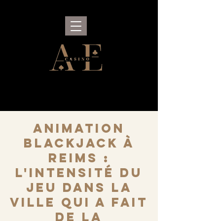
Animation
Blackjack à
Reims :
l'intensité du
jeu dans la
ville qui a fait
de la