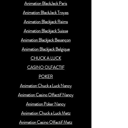
Animation BlackJack Paris
Animation BlackJack Troyes
Animation Blackjack Reims
Animation Blackjack Suisse
Animation Blackjack Besançon
Animation Blackjack Belgique
CHUCK A LUCK
CASINO OLFACTIF
POKER
Animation Chuck a Luck Nancy
Animation Casino Olfactif Nancy
Animation Poker Nancy
Animation Chuck a Luck Metz
Animation Casino Olfactif Metz