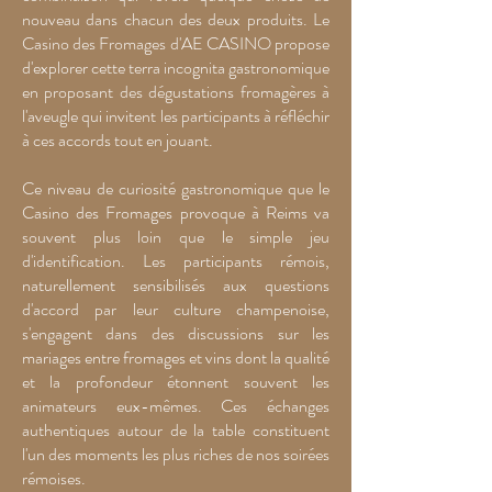
nouveau dans chacun des deux produits. Le
Casino des Fromages d'AE CASINO propose
d'explorer cette terra incognita gastronomique
en proposant des dégustations fromagères à
l'aveugle qui invitent les participants à réfléchir
à ces accords tout en jouant.
Ce niveau de curiosité gastronomique que le
Casino des Fromages provoque à Reims va
souvent plus loin que le simple jeu
d'identification. Les participants rémois,
naturellement sensibilisés aux questions
d'accord par leur culture champenoise,
s'engagent dans des discussions sur les
mariages entre fromages et vins dont la qualité
et la profondeur étonnent souvent les
animateurs eux-mêmes. Ces échanges
authentiques autour de la table constituent
l'un des moments les plus riches de nos soirées
rémoises.