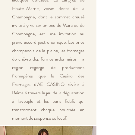
Haute-Marne, voisin direct de la
Champagne, dont le sommet creusé
invite à y verser un peu de Marc ou de
Champagne, est une invitation au
grand accord gastronomique. Les bries
champenois de la plaine, les fromages
de chèvre des fermes ardennaises : la
région regorge de productions
fromagères que le Casino des
Fromages d'AE CASINO révèle à
Reims à travers le jeu de la dégustation
à l'aveugle et les paris fictifs qui
transforment chaque bouchée en
moment de suspense collectif.