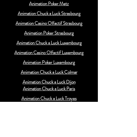
Animation Poker Metz
Animation Chuck a Luck Strasbourg
Animation Casino Olfactif Strasbourg
Animation Poker Strasbourg
Animation Chuck a Luck Luxembourg
Animation Casino Olfactif Luxembourg
Animation Poker Luxembourg
Animation Chuck a Luck Colmar
Animation Chuck a Luck Dijon
Animation Chuck a Luck Paris
Animation Chuck a Luck Troyes
Animation Chuck a Luck Reims
Animation Chuck a Luck Suisse
Animation Chuck a Luck Besançon
Animation Chuck a Luck Belgique