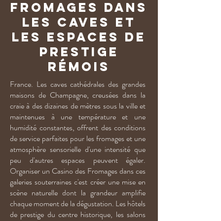
Fromages dans
les caves et
les espaces de
prestige
rémois
France. Les caves cathédrales des grandes
maisons de Champagne, creusées dans la
craie à des dizaines de mètres sous la ville et
maintenues à une température et une
humidité constantes, offrent des conditions
de service parfaites pour les fromages et une
atmosphère sensorielle d'une intensité que
peu d'autres espaces peuvent égaler.
Organiser un Casino des Fromages dans ces
galeries souterraines c'est créer une mise en
scène naturelle dont la grandeur amplifie
chaque moment de la dégustation. Les hôtels
de prestige du centre historique, les salons