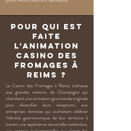
public rémois habitué à l'excellence.
Pour qui est
faite
l'animation
Casino des
Fromages à
Reims ?
Le Casino des Fromages à Reims s'adresse
aux grandes maisons de Champagne qui
cherchent une animation gourmande originale
pour diversifier leurs réceptions, aux
entreprises rémoises qui souhaitent célébrer
l'identité gastronomique de leur territoire à
travers une expérience sensorielle inattendue,
aux agences événementielles qui gèrent des