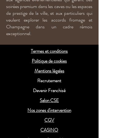
soirées premium dans les caves ou les espaces
de prestige de la ville, et aux particuliers qui
veulent explorer les accords fromage et
Champagne dans un cadre rémois
exceptionnel.
Termes et conditions
Politique de cookies
Mentions légales
Recrutement
Devenir Franchisé
Salon CSE
Nos zones d'intervention
CGV
CASINO