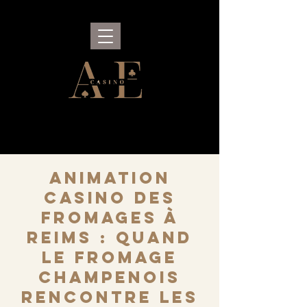
Animation
Casino des
Fromages à
Reims : quand
le fromage
champenois
rencontre les