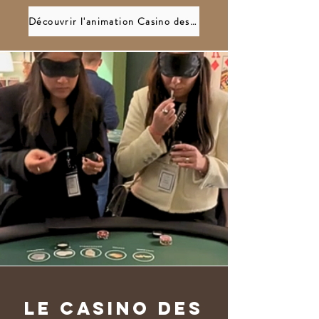
Découvrir l'animation Casino des Fromages
Le Casino des