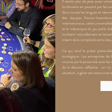
Il existe peu de jeux aussi uni
londoniens en passant par les s
dans toutes les langues et résonn
des équipes franco-luxembour
internationaux, cette universalit
et la mécanique du jeu parle d'
tombent naturellement et laisse
créent de la complicité entre des
Ce qui rend le poker particuli
stratégique. Les entreprises de 
nourrie par la proximité avec le
de la décision réfléchie : on n'
situation, à gérer ses ressources