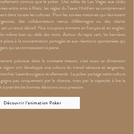
versellement connus que le poker. Des salles de Las Vegas aux clubs
oirées entre amis à Metz, les règles du Texas Hold'em se comprennent
ent dans toutes les cultures. Pour les soirées messines qui réunissent
geoises, des collaborateurs venus d'Allemagne ou des clients
é est un atout décisif. Nos croupiers animent en français et en anglais,
elle-même bien au-delà des mots. Autour du tapis vert, les barrières
nt place à la concentration partagée et aux réactions spontanées qui
 gens qui se connaissaient à peine.
èrement précieux dans le contexte messin, c'est aussi sa dimension
la région ont développé une culture du travail sérieuse et exigeante,
s marchés luxembourgeois et allemands. Le poker partage cette culture
y gagne pas uniquement par la chance, mais par la capacité à lire la
 et à prendre les bonnes décisions sous pression.
Découvrir l'animation Poker