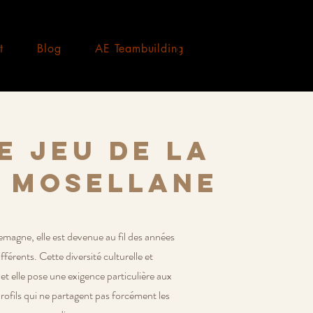
t
Blog
AE Teambuilding
e jeu de la
e mosellane
magne, elle est devenue au fil des années
fférents. Cette diversité culturelle et
et elle pose une exigence particulière aux
rofils qui ne partagent pas forcément les