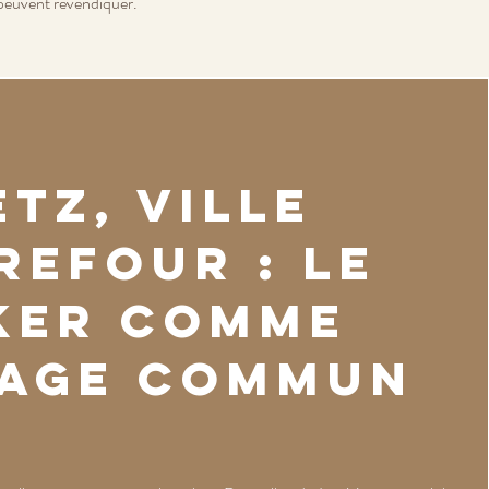
 peuvent revendiquer.
tz, ville
refour : le
ker comme
age commun