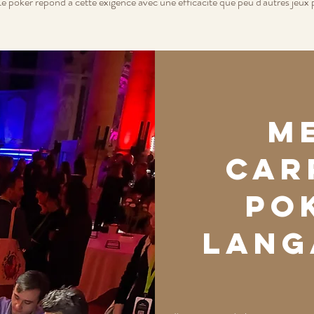
 poker répond à cette exigence avec une efficacité que peu d'autres jeux
Me
car
po
lang