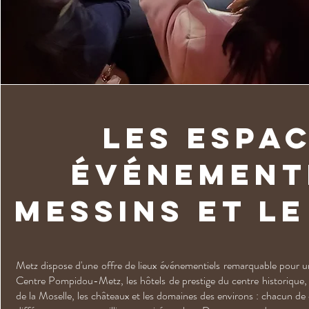
Les espa
événement
messins et l
Metz dispose d'une offre de lieux événementiels remarquable pour une 
Centre Pompidou-Metz, les hôtels de prestige du centre historique, 
de la Moselle, les châteaux et les domaines des environs : chacun d