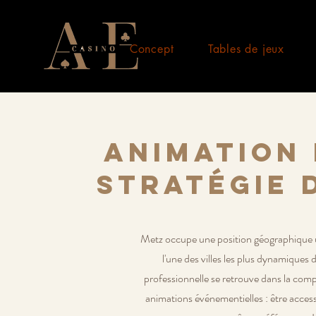
Concept
Tables de jeux
Animation 
stratégie 
Metz occupe une position géographique u
l'une des villes les plus dynamiques 
professionnelle se retrouve dans la compo
animations événementielles : être access