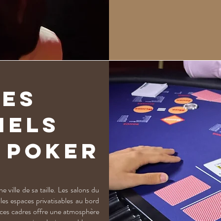
ces
iels
e poker
ville de sa taille. Les salons du
les espaces privatisables au bord
e ces cadres offre une atmosphère