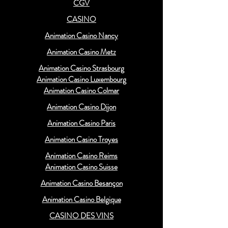
CGV
CASINO
Animation Casino Nancy
Animation Casino Metz
Animation Casino Strasbourg
Animation Casino Luxembourg
Animation Casino Colmar
Animation Casino Dijon
Animation Casino Paris
Animation Casino Troyes
Animation Casino Reims
Animation Casino Suisse
Animation Casino Besançon
Animation Casino Belgique
CASINO DES VINS