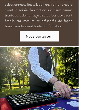
sélectionnées, l'installation environ une heure
avant la soirée, l'animation sur deux heures
trente et le démontage discret. Les devis sont
établis sur mesure et présentés de façon
transparente avant toute confirmation.
Nous contacter