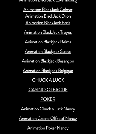
Animation BlackJack Luxembourg
Animation BlackJack Colmar
Animation BlackJack Dijon
Animation BlackJack Paris
Animation BlackJack Troyes
Animation Blackjack Reims
Animation Blackjack Suisse
Animation Blackjack Besançon
Animation Blackjack Belgique
CHUCK A LUCK
CASINO OLFACTIF
POKER
Animation Chuck a Luck Nancy
Animation Casino Olfactif Nancy
Animation Poker Nancy