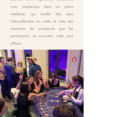
rare, inattendue dans un cadre
médiéval, qui éveille des sens
habituellement en veille et crée des
moments de complicité que les
participants ne trouvent nulle part
ailleurs.