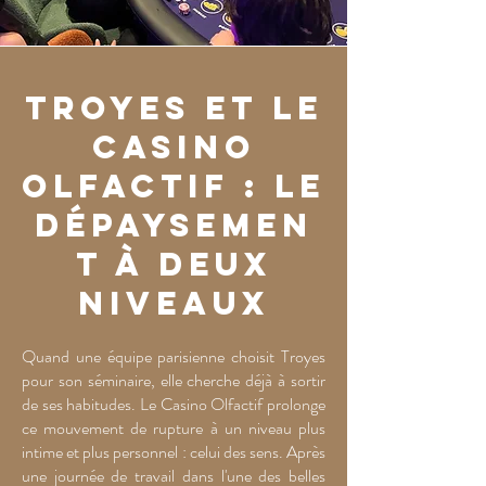
Troyes et le
Casino
Olfactif : le
dépaysemen
t à deux
niveaux
Quand une équipe parisienne choisit Troyes
pour son séminaire, elle cherche déjà à sortir
de ses habitudes. Le Casino Olfactif prolonge
ce mouvement de rupture à un niveau plus
intime et plus personnel : celui des sens. Après
une journée de travail dans l'une des belles