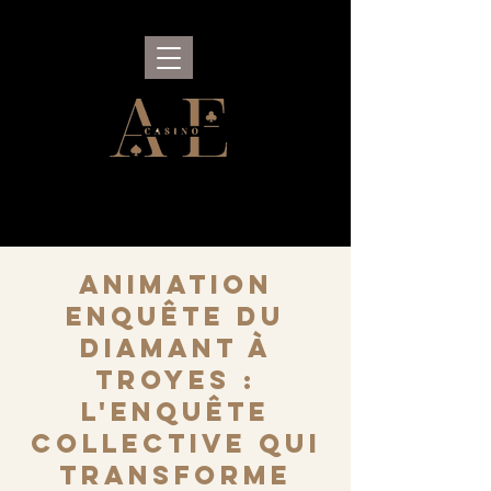
Animation
Enquête du
Diamant à
Troyes :
l'enquête
collective qui
transforme