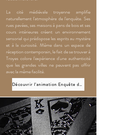
La cité médiévale troyenne amplifie
naturellement l'atmosphère de l'enquête. Ses
rues pavées, ses maisons à pans de bois et ses
cours intérieures créent un environnement
sensoriel qui prédispose les esprits au mystère
et à la curiosité. Même dans un espace de
réception contemporain, le fait de se trouver à
Troyes colore l'expérience d'une authenticité
que les grandes villes ne peuvent pas offrir
avec la même facilité.
Découvrir l'animation Enquête du Diamant