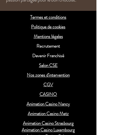
Termes et conditions
Politique de cookies
Mentions légales
Recrutement
Devenir Franchisé
Salon CSE
Nos zones d'intervention
CGV
CASINO
Animation Casino Nancy
Animation Casino Metz
Animation Casino Strasbourg
Animation Casino Luxembourg