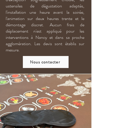
ustensiles de dégustation adaptés,
l'installation une heure avant la soirée,
l'animation sur deux heures trente et le
démontage discret. Aucun frais de
déplacement n'est appliqué pour les
interventions à Nancy et dans sa proche
agglomération. Les devis sont établis sur
mesure.
Nous contacter