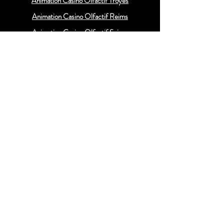
Animation Casino Olfactif Troyes
Animation Casino Olfactif Reims
Animation Casino Olfactif Suisse
Animation Casino Olfactif Besançon
Animation Casino Olfactif Belgique
Animation Poker Colmar
Animation Poker Dijon
Animation Poker Paris
Animation Poker Troyes
Animation Poker Reims
Animation Poker Suisse
Animation Poker Besançon
Animation Poker Belgique
GRAND DERBY
Animation Casino Grand Derby Nancy