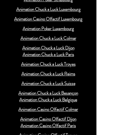
Animation Chuck a Luck Luxembourg
Animation Casino Olfactif Luxembourg
Animation Poker Luxembourg
Animation Chuck a Luck Colmar
Animation Chuck a Luck Dijon
Animation Chuck a Luck Paris
Animation Chuck a Luck Troyes
Animation Chuck a Luck Reims
Animation Chuck a Luck Suisse
Animation Chuck a Luck Besançon
Animation Chuck a Luck Belgique
Animation Casino Olfactif Colmar
Animation Casino Olfactif Dijon
Animation Casino Olfactif Paris