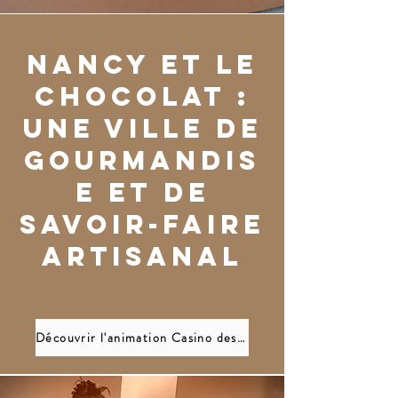
Nancy et le
chocolat :
une ville de
gourmandis
e et de
savoir-faire
artisanal
Découvrir l'animation Casino des Chocolats