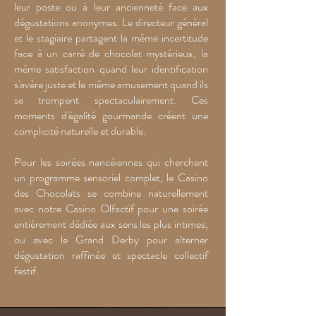
leur poste ou à leur ancienneté face aux
dégustations anonymes. Le directeur général
et le stagiaire partagent la même incertitude
face à un carré de chocolat mystérieux, la
même satisfaction quand leur identification
s'avère juste et le même amusement quand ils
se trompent spectaculairement. Ces
moments d'égalité gourmande créent une
complicité naturelle et durable.
Pour les soirées nancéiennes qui cherchent
un programme sensoriel complet, le Casino
des Chocolats se combine naturellement
avec notre Casino Olfactif pour une soirée
entièrement dédiée aux sens les plus intimes,
ou avec le Grand Derby pour alterner
dégustation raffinée et spectacle collectif
festif.