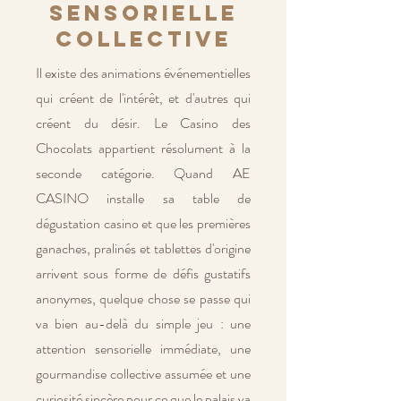
sensorielle
collective
Il existe des animations événementielles
qui créent de l'intérêt, et d'autres qui
créent du désir. Le Casino des
Chocolats appartient résolument à la
seconde catégorie. Quand AE
CASINO installe sa table de
dégustation casino et que les premières
ganaches, pralinés et tablettes d'origine
arrivent sous forme de défis gustatifs
anonymes, quelque chose se passe qui
va bien au-delà du simple jeu : une
attention sensorielle immédiate, une
gourmandise collective assumée et une
curiosité sincère pour ce que le palais va