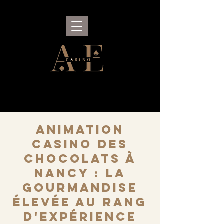
Animation
Casino des
Chocolats à
Nancy : la
gourmandise
élevée au rang
d'expérience