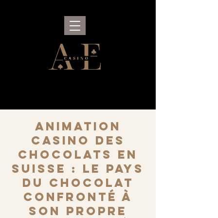
Animation
Casino des
Chocolats en
Suisse : le pays
du chocolat
confronté à
son propre