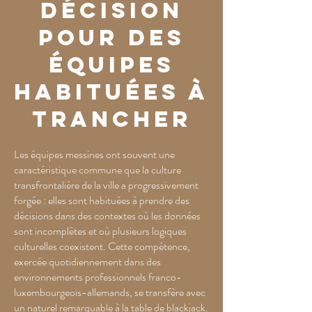
décision
pour des
équipes
habituées à
trancher
Les équipes messines ont souvent une
caractéristique commune que la culture
transfrontalière de la ville a progressivement
forgée : elles sont habituées à prendre des
décisions dans des contextes où les données
sont incomplètes et où plusieurs logiques
culturelles coexistent. Cette compétence,
exercée quotidiennement dans des
environnements professionnels franco-
luxembourgeois-allemands, se transfère avec
un naturel remarquable à la table de blackjack.