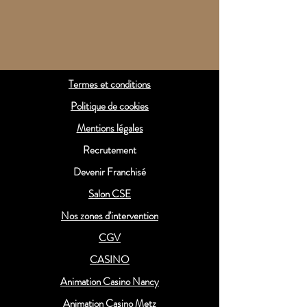
Termes et conditions
Politique de cookies
Mentions légales
Recrutement
Devenir Franchisé
Salon CSE
Nos zones d'intervention
CGV
CASINO
Animation Casino Nancy
Animation Casino Metz