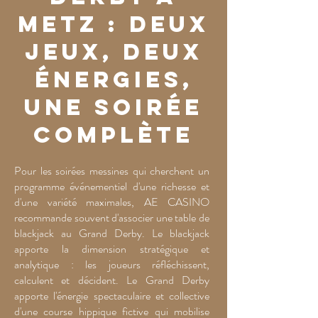
Metz : deux
jeux, deux
énergies,
une soirée
complète
Pour les soirées messines qui cherchent un
programme événementiel d'une richesse et
d'une variété maximales, AE CASINO
recommande souvent d'associer une table de
blackjack au Grand Derby. Le blackjack
apporte la dimension stratégique et
analytique : les joueurs réfléchissent,
calculent et décident. Le Grand Derby
apporte l'énergie spectaculaire et collective
d'une course hippique fictive qui mobilise