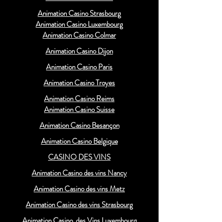
Animation Casino Strasbourg
Animation Casino Luxembourg
Animation Casino Colmar
Animation Casino Dijon
Animation Casino Paris
Animation Casino Troyes
Animation Casino Reims
Animation Casino Suisse
Animation Casino Besançon
Animation Casino Belgique
CASINO DES VINS
Animation Casino des vins Nancy
Animation Casino des vins Metz
Animation Casino des vins Strasbourg
Animation Casino des Vins Luxembourg