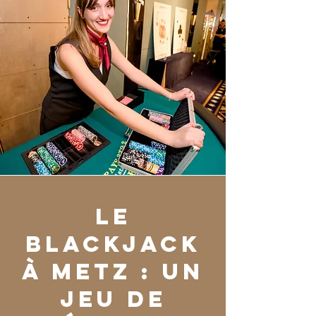
Le
blackjack
à Metz : un
jeu de