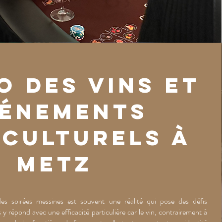
o des Vins et
énements
iculturels à
Metz
des soirées messines est souvent une réalité qui pose des défis
y répond avec une efficacité particulière car le vin, contrairement à