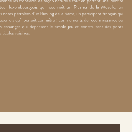
anscende les frontières de façon naturelle tout en portant une identité
orateur luxembourgeois qui reconnaît un Rivaner de la Moselle, un
es notes pétrolées d'un Riesling de la Sarre, un participant français qui
Auxerrois qu'il pensait connaître : ces moments de reconnaissance ou
es échanges qui dépassent le simple jeu et construisent des ponts
iticoles voisines.