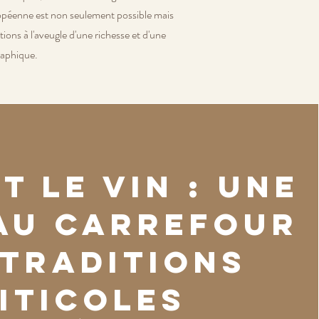
uropéenne est non seulement possible mais
ons à l'aveugle d'une richesse et d'une
raphique.
t le vin : une
 au carrefour
 traditions
iticoles