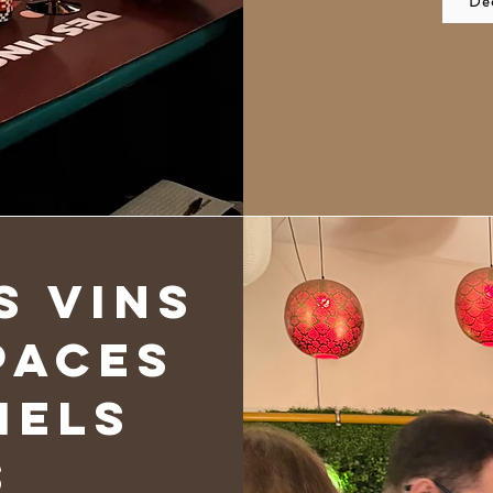
Déc
s Vins
paces
iels
s