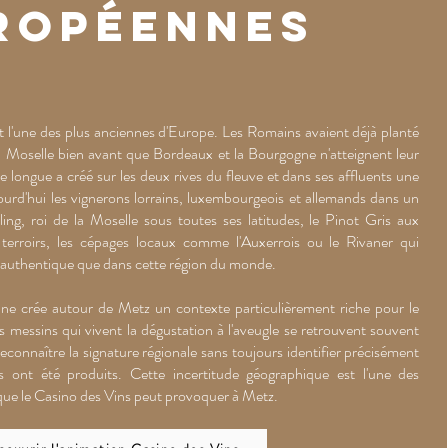
ropéennes
est l'une des plus anciennes d'Europe. Les Romains avaient déjà planté
la Moselle bien avant que Bordeaux et la Bourgogne n'atteignent leur
re longue a créé sur les deux rives du fleuve et dans ses affluents une
ujourd'hui les vignerons lorrains, luxembourgeois et allemands dans un
ing, roi de la Moselle sous toutes ses latitudes, le Pinot Gris aux
s terroirs, les cépages locaux comme l'Auxerrois ou le Rivaner qui
us authentique que dans cette région du monde.
lane crée autour de Metz un contexte particulièrement riche pour le
s messins qui vivent la dégustation à l'aveugle se retrouvent souvent
reconnaître la signature régionale sans toujours identifier précisément
ls ont été produits. Cette incertitude géographique est l'une des
 que le Casino des Vins peut provoquer à Metz.