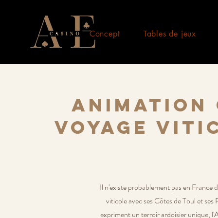
Concept
Tables de jeux
Animation 
voyage viti
Il n'existe probablement pas en France de
viticole avec ses Côtes de Toul et ses
expriment un terroir ardoisier unique, l'