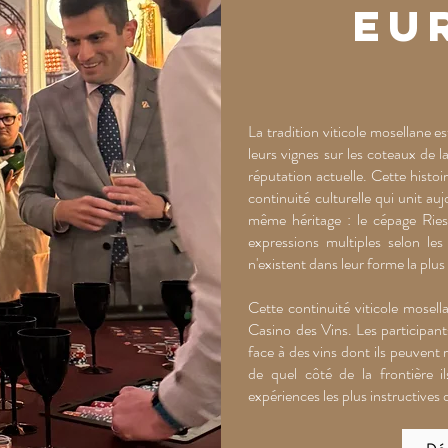
eu
La tradition viticole mosellane 
leurs vignes sur les coteaux de 
réputation actuelle. Cette histoi
continuité culturelle qui unit a
même héritage : le cépage Riesl
expressions multiples selon le
n'existent dans leur forme la pl
Cette continuité viticole mosel
Casino des Vins. Les participant
face à des vins dont ils peuvent 
de quel côté de la frontière i
expériences les plus instructives