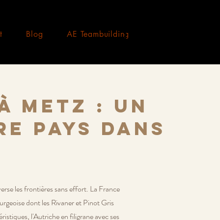
t
Blog
AE Teambuilding
à Metz : un
re pays dans
erse les frontières sans effort. La France
urgeoise dont les Rivaner et Pinot Gris
istiques, l'Autriche en filigrane avec ses