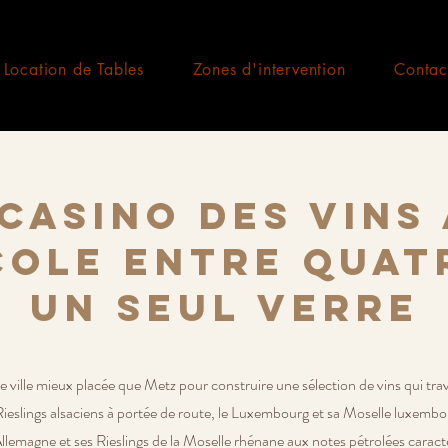
Location de Tables
Zones d'intervention
Contac
Casino des Vins 
cole entre quat
un seul verre
 ville mieux placée que Metz pour construire une sélection de vins qui trav
 Rieslings alsaciens à portée de route, le Luxembourg et sa Moselle luxembo
Allemagne et ses Rieslings de la Moselle rhénane aux notes pétrolées caractér