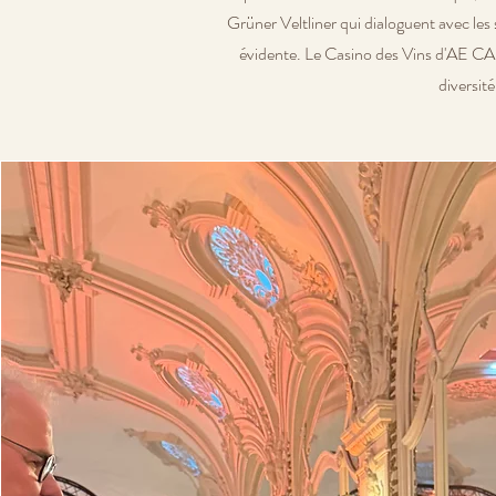
Grüner Veltliner qui dialoguent avec les
évidente. Le Casino des Vins d'AE CAS
diversit