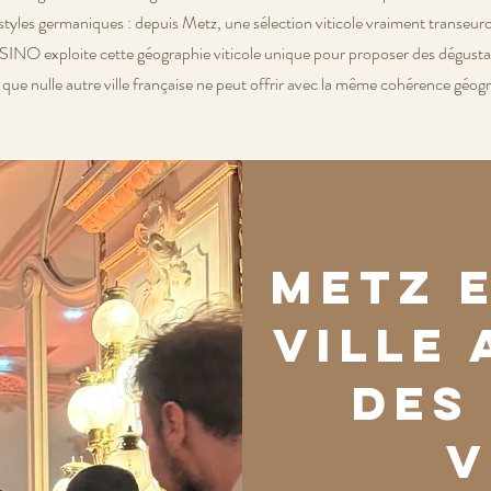
 styles germaniques : depuis Metz, une sélection viticole vraiment transe
INO exploite cette géographie viticole unique pour proposer des dégustati
é que nulle autre ville française ne peut offrir avec la même cohérence géog
Metz e
ville
des
v