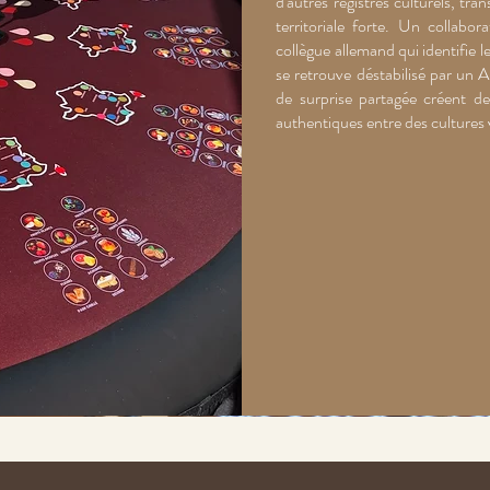
d'autres registres culturels, tr
territoriale forte. Un collab
collègue allemand qui identifie l
se retrouve déstabilisé par un 
de surprise partagée créent d
authentiques entre des cultures v