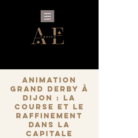
Animation
Grand Derby à
Dijon : la
course et le
raffinement
dans la
capitale