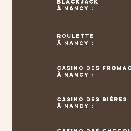
Blackjack
à nancy :
Roulette
à Nancy :
Casino des froma
à nancy :
Casino des bières
à nancy :
Casino des choco