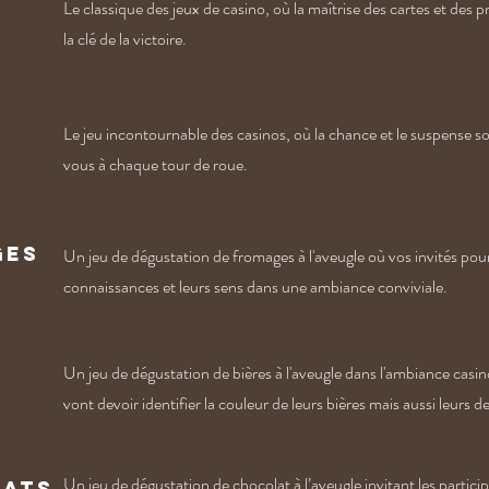
Le classique des jeux de casino, où la maîtrise des cartes et des p
la clé de la victoire.
Le jeu incontournable des casinos, où la chance et le suspense s
vous à chaque tour de roue.
ges
Un jeu de dégustation de fromages à l'aveugle où vos invités pour
connaissances et leurs sens dans une ambiance conviviale.
Un jeu de dégustation de bières à l'aveugle dans l'ambiance casin
vont devoir identifier la couleur de leurs bières mais aussi leurs de
Un jeu de dégustation de chocolat à l’aveugle invitant les partici
lats