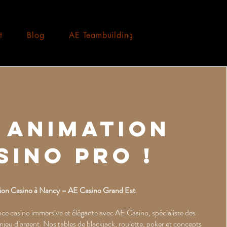
t
Blog
AE Teambuilding
 animation
sino pro !
ion Casino à Nancy – AE Casino Grand Est
ce casino immersive et élégante avec AE Casino, spécialiste des
njeu d’argent. Nos tables de blackjack, roulette, poker et concepts