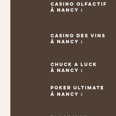
Casino Olfactif
à Nancy :
Casino des Vins
à Nancy :
Chuck A Luck
à nancy :
Poker Ultimate
à Nancy :