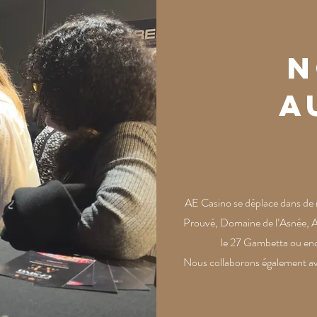
N
a
AE Casino se déplace dans de 
Prouvé, Domaine de l’Asnée, A
le 27 Gambetta ou enc
Nous collaborons également avec