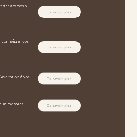
et des arômes à
En savoir plus
rs connaissances
En savoir plus
’excitation à vos
En savoir plus
our un moment
En savoir plus