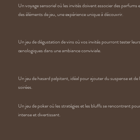
Un voyage sensoriel où les invités doivent associer des parfums 
des éléments de jeu, une expérience unique à découvrir.
Un jeu de dégustation de vins où vos invités pourront tester leu
œnologiques dans une ambiance conviviale.
Un jeu de hasard palpitant, idéal pour ajouter du suspense et de l
soirées.
Un jeu de poker où les stratégies et les bluffs se rencontrent p
intense et divertissant.