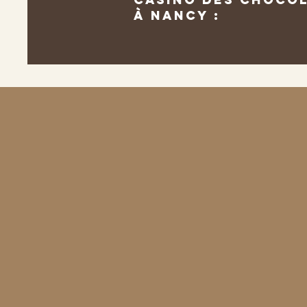
à nancy :