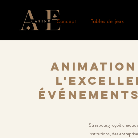
Concept
Tables de jeux
Animation
l'excelle
événements
Strasbourg reçoit chaque a
institutions, des entrepris