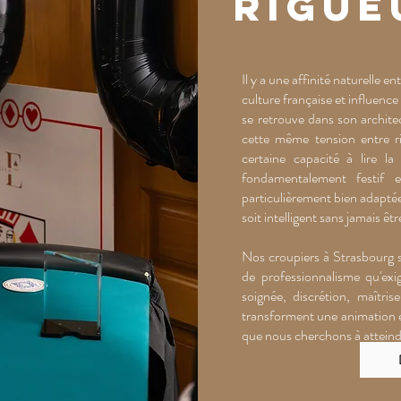
rigue
Il y a une affinité naturelle en
culture française et influence
se retrouve dans son architec
cette même tension entre rig
certaine capacité à lire la
fondamentalement festif 
particulièrement bien adaptée
soit intelligent sans jamais êt
Nos croupiers à Strasbourg s
de professionnalisme qu'exig
soignée, discrétion, maîtris
transforment une animation e
que nous cherchons à atteind