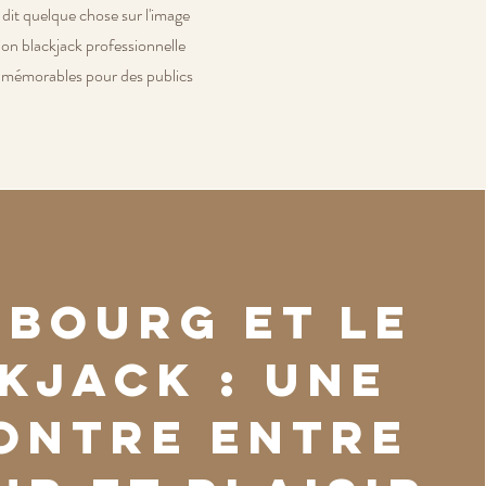
 dit quelque chose sur l'image
ion blackjack professionnelle
ts mémorables pour des publics
sbourg et le
kjack : une
ontre entre