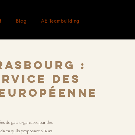
t
Blog
AE Teambuilding
rasbourg :
ervice des
 européenne
ées de gala organisées par des
de ce qu'ils proposent à leurs