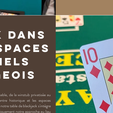
k dans
spaces
iels
eois
ble, de la winstub privatisée au
ntre historique et les espaces
otre table de blackjack s'intègre
tiquement notre approche au lieu