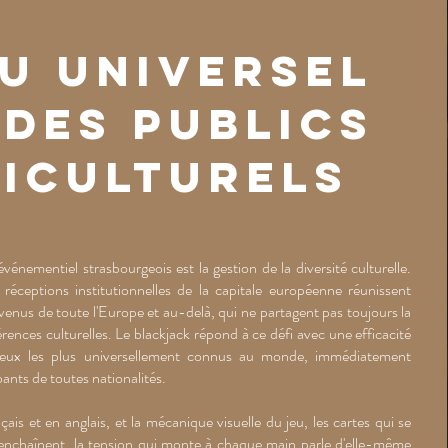
eu universel
 des publics
iculturels
événementiel strasbourgeois est la gestion de la diversité culturelle.
s réceptions institutionnelles de la capitale européenne réunissent
venus de toute l'Europe et au-delà, qui ne partagent pas toujours la
ences culturelles. Le blackjack répond à ce défi avec une efficacité
 jeux les plus universellement connus au monde, immédiatement
ants de toutes nationalités.
is et en anglais, et la mécanique visuelle du jeu, les cartes qui se
 s'enchaînent, la tension qui monte à chaque main parle d'elle-même