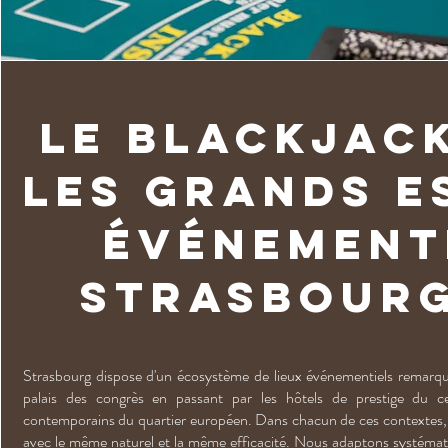
Le blackjac
les grands e
événement
strasbourg
Strasbourg dispose d'un écosystème de lieux événementiels remarqua
palais des congrès en passant par les hôtels de prestige du ce
contemporains du quartier européen. Dans chacun de ces contextes, n
avec le même naturel et la même efficacité. Nous adaptons systéma