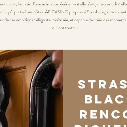
articulier, le choix d'une animation événementielle n'est jamais anodin: elle
le soin qu'il porte à ses hôtes. AE CASINO propose à Strasbourg une animat
eur de ces ambitions : élégante, maîtrisée, et capable de créer des momen
qui ont tout vu.
Stra
blac
renc