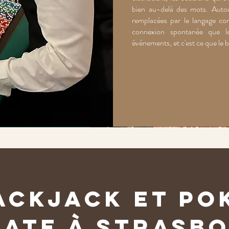
bien au-delà des mots. Autour 
remplacées par le langage co
connexion spontanée que le
événements, et c'est ce que le
ackjack et Po
mate à Strasbo