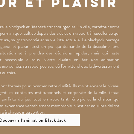
ur et plaisir
tre le blackjack et l'identité strasbourgeoise. La ville, carrefour entre
 germanique, cultive depuis des siècles un rapport à l'excellence qui
ture, sa gastronomie et sa vie intellectuelle. Le blackjack partage
ueur et plaisir: c'est un jeu qui demande de la discipline, une
 situation et à prendre des décisions rapides, mais qui reste
et accessible à tous. Cette dualité en fait une animation
 aux soirées strasbourgeoises, où l'on attend que le divertissement
re austère.
ont formés pour incarner cette dualité. Ils maintiennent le niveau
ent les contextes institutionnels et corporate de la ville: tenue
e parfaite du jeu, tout en apportant l'énergie et la chaleur qui
n expérience véritablement mémorable. C'est cet équilibre délicat
re à chaque intervention.
Découvrir l'animation Black Jack