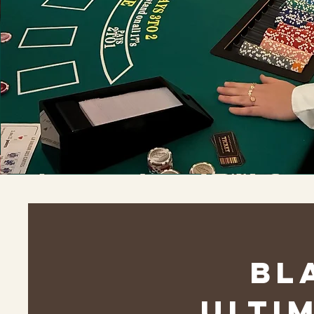
Bl
Ulti