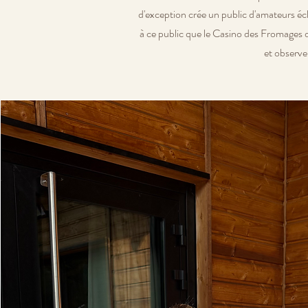
d'exception crée un public d'amateurs écl
à ce public que le Casino des Fromages d'
et observer