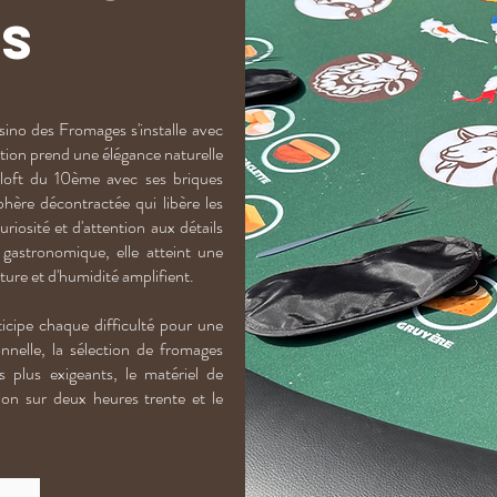
ns
sino des Fromages s'installe avec
tion prend une élégance naturelle
 loft du 10ème avec ses briques
phère décontractée qui libère les
riosité et d'attention aux détails
 gastronomique, elle atteint une
ure et d'humidité amplifient.
ticipe chaque difficulté pour une
onnelle, la sélection de fromages
s plus exigeants, le matériel de
tion sur deux heures trente et le