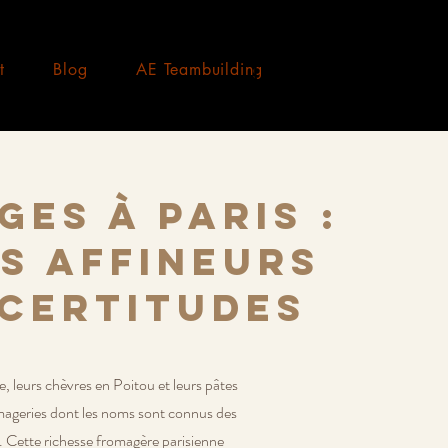
t
Blog
AE Teambuilding
es à Paris :
s affineurs
 certitudes
, leurs chèvres en Poitou et leurs pâtes
omageries dont les noms sont connus des
. Cette richesse fromagère parisienne