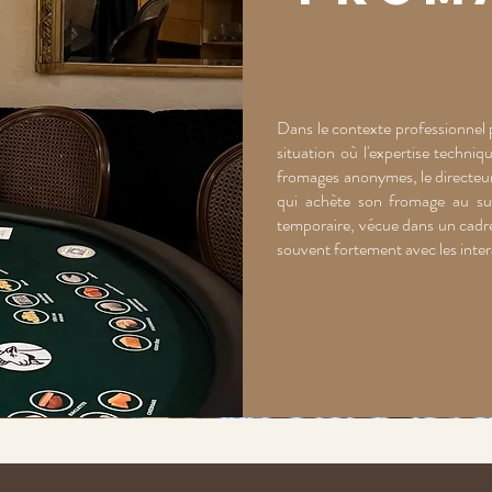
Dans le contexte professionnel 
situation où l'expertise techni
fromages anonymes, le directeur
qui achète son fromage au sup
temporaire, vécue dans un cadre
souvent fortement avec les intera