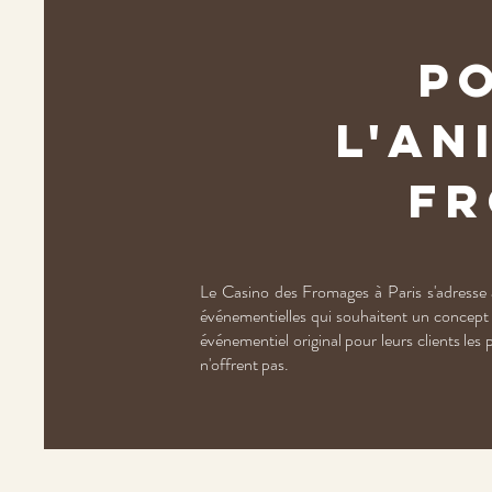
Po
l'an
Fr
Le Casino des Fromages à Paris s'adresse a
événementielles qui souhaitent un concept 
événementiel original pour leurs clients les
n'offrent pas.