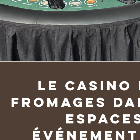
Le Casino
Fromages da
espace
événement