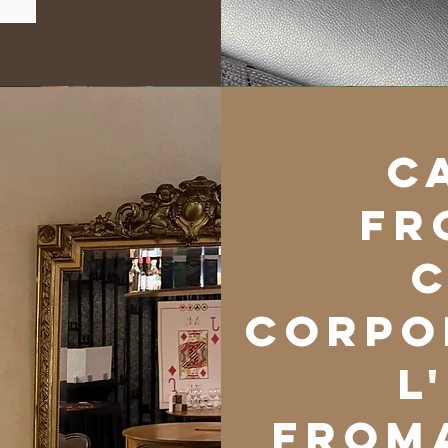
C
Fr
corpor
l
from