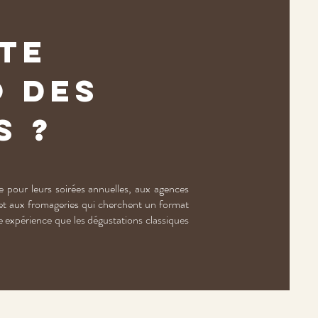
ite
o des
s ?
e pour leurs soirées annuelles, aux agences
 et aux fromageries qui cherchent un format
ne expérience que les dégustations classiques