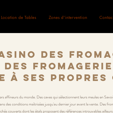
Location de Tables
Zones d'intervention
Contac
asino des Fromag
e des fromagerie
 à ses propres
ers affineurs du monde. Des caves qui sélectionnent leurs meules en Savoie
ans des conditions maîtrisées jusqu'au dernier jour avant la vente. Des fr
hés couverts dont les étals proposent des références introuvables ailleurs