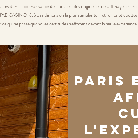
airés dont la connaissance des familles, des origines et des affinages est r
AE CASINO révèle sa dimension la plus stimulante : retirer les étiquettes d
 ce qui se passe quand les certitudes s'effacent devant la seule expérience 
Paris 
af
c
l'exp