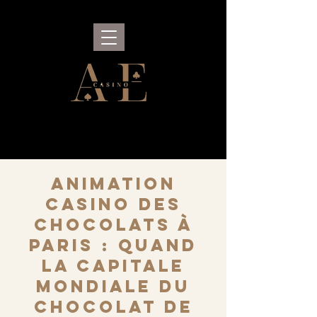
Animation
Casino des
Chocolats à
Paris : quand
la capitale
mondiale du
chocolat de