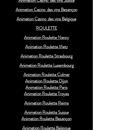
Animation Casino des vins Suisse
Animation Casino des vins Besançon
Animation Casino des vins Belgique
ROULETTE
Animation Roulette Nancy
Animation Roulette Metz
Animation Roulette Strasbourg
Animation Roulette Luxembourg
Animation Roulette Colmar
Animation Roulette Dijon
Animation Roulette Paris
Animation Roulette Troyes
Animation Roulette Reims
Animation Roulette Suisse
Animation Roulette Besançon
Animation Roulette Belgique