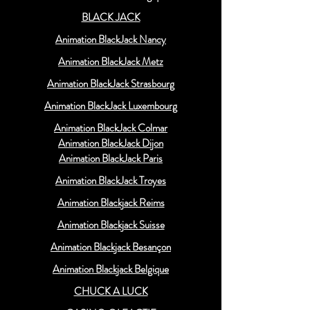
BLACK JACK
Animation BlackJack Nancy
Animation BlackJack Metz
Animation BlackJack Strasbourg
Animation BlackJack Luxembourg
Animation BlackJack Colmar
Animation BlackJack Dijon
Animation BlackJack Paris
Animation BlackJack Troyes
Animation Blackjack Reims
Animation Blackjack Suisse
Animation Blackjack Besançon
Animation Blackjack Belgique
CHUCK A LUCK