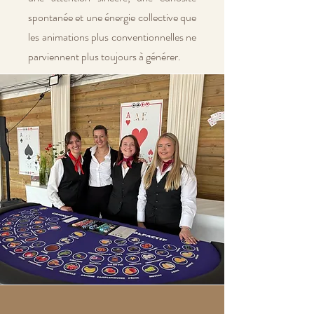
spontanée et une énergie collective que
les animations plus conventionnelles ne
parviennent plus toujours à générer.