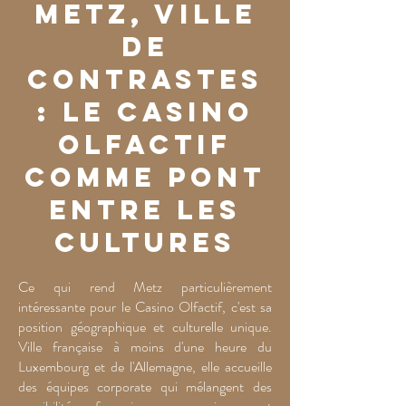
Metz, ville
de
contrastes
: le Casino
Olfactif
comme pont
entre les
cultures
Ce qui rend Metz particulièrement
intéressante pour le Casino Olfactif, c'est sa
position géographique et culturelle unique.
Ville française à moins d'une heure du
Luxembourg et de l'Allemagne, elle accueille
des équipes corporate qui mélangent des