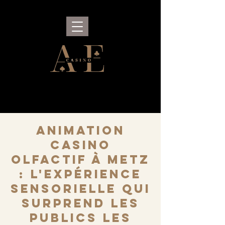
Animation
Casino
Olfactif à Metz
: l'expérience
sensorielle qui
surprend les
publics les