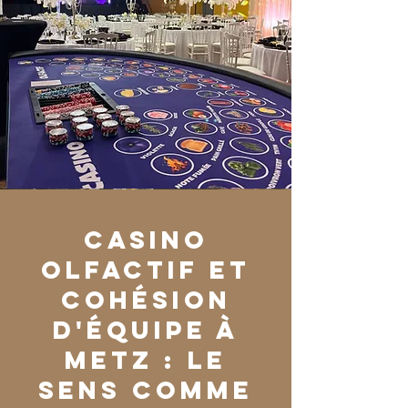
Casino
Olfactif et
cohésion
d'équipe à
Metz : le
sens comme