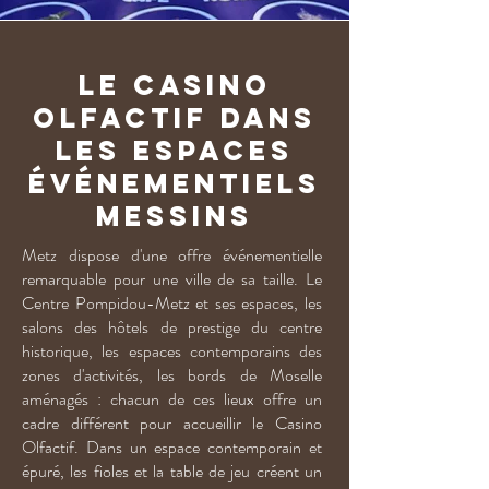
Le Casino
Olfactif dans
les espaces
événementiels
messins
Metz dispose d'une offre événementielle
remarquable pour une ville de sa taille. Le
Centre Pompidou-Metz et ses espaces, les
salons des hôtels de prestige du centre
historique, les espaces contemporains des
zones d'activités, les bords de Moselle
aménagés : chacun de ces lieux offre un
cadre différent pour accueillir le Casino
Olfactif. Dans un espace contemporain et
épuré, les fioles et la table de jeu créent un