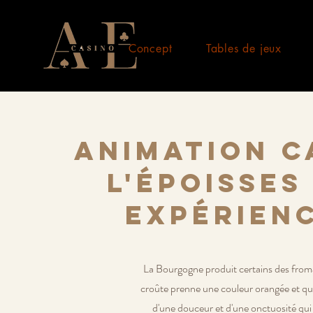
Concept
Tables de jeux
Animation C
l'Époisses
expérienc
La Bourgogne produit certains des fromag
croûte prenne une couleur orangée et que
d'une douceur et d'une onctuosité qui