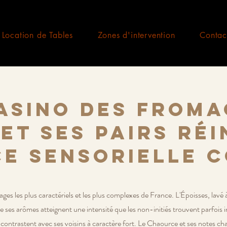
Location de Tables
Zones d'intervention
Contac
asino des Fromag
 et ses pairs ré
e sensorielle 
es les plus caractériels et les plus complexes de France. L'Époisses, lavé
 ses arômes atteignent une intensité que les non-initiés trouvent parfois
 contrastent avec ses voisins à caractère fort. Le Chaource et ses notes c