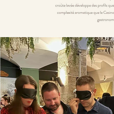
croûte lavée développe des profils que
complexité aromatique que le Casino 
gastronomi