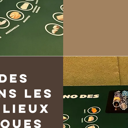
 des
ns les
 lieux
iques