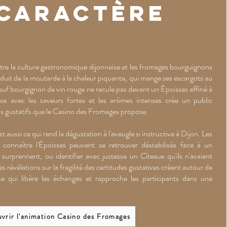
 caractère
tre la culture gastronomique dijonnaise et les fromages bourguignons
roduit de la moutarde à la chaleur piquante, qui mange ses escargots au
oeuf bourgignon de vin rouge ne recule pas devant un Époisses affiné à
aise avec les saveurs fortes et les arômes intenses crée un public
fis gustatifs que le Casino des Fromages propose.
t aussi ce qui rend la dégustation à l'aveugle si instructive à Dijon. Les
n connaître l'Époisses peuvent se retrouver déstabilisés face à un
surprennent, ou identifier avec justesse un Cîteaux qu'ils n'avaient
révélations sur la fragilité des certitudes gustatives créent autour de
se qui libère les échanges et rapproche les participants dans une
vrir l'animation Casino des Fromages