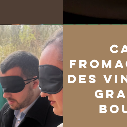
C
Froma
des Vi
gra
bo