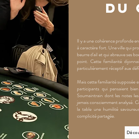
du
Il y a une cohérence profonde en
à caractère fort. Une ville qui p
beurre d'ail et qui abreuve ses b
point. Cette familiarité dijonn
particulièrement réceptif aux dé
Mais cette familiarité supposée es
participants qui pensaient bie
Soumaintrain dont les notes les 
jamais consciemment analysé. Ces 
la table une humilité savoureu
complicité partagée.
Décou