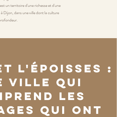
t un territoire d'une richesse et d'une
Dijon, dans une ville dont la culture
profondeur.
et l'Époisses :
 ville qui
mprend les
ages qui ont