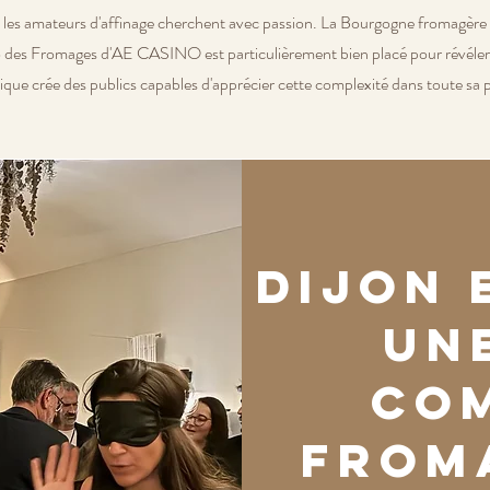
 les amateurs d'affinage cherchent avec passion. La Bourgogne fromagère es
des Fromages d'AE CASINO est particulièrement bien placé pour révéler à 
que crée des publics capables d'apprécier cette complexité dans toute sa 
Dijon 
une
co
from