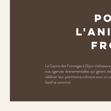
Po
l'an
Fr
Le Casino des Fromages à Dijon s'adresse au
aux agences événementielles qui gèrent des
célébrer leur patrimoine culinaire sous un a
festif et convivial.