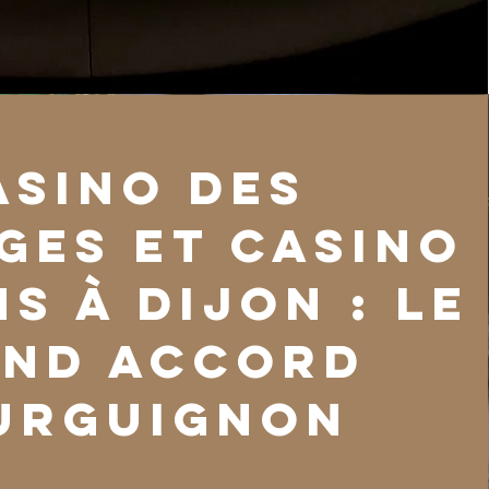
asino des
ges et Casino
ns à Dijon : le
nd accord
urguignon