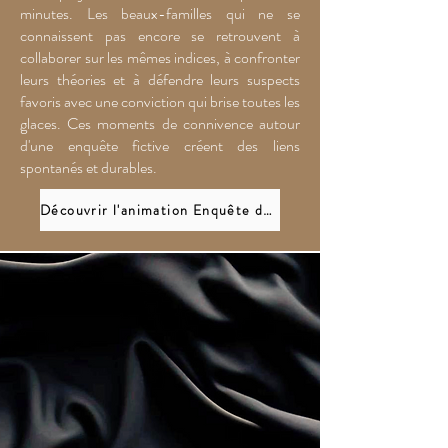
minutes. Les beaux-familles qui ne se
connaissent pas encore se retrouvent à
collaborer sur les mêmes indices, à confronter
leurs théories et à défendre leurs suspects
favoris avec une conviction qui brise toutes les
glaces. Ces moments de connivence autour
d'une enquête fictive créent des liens
spontanés et durables.
Découvrir l'animation Enquête du diamant