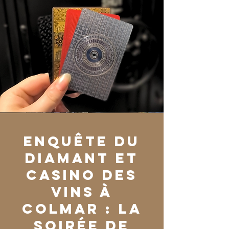
Enquête du
Diamant et
Casino des
Vins à
Colmar : la
soirée de