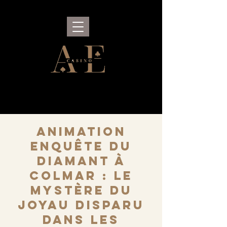
Animation
Enquête du
Diamant à
Colmar : le
mystère du
joyau disparu
dans les