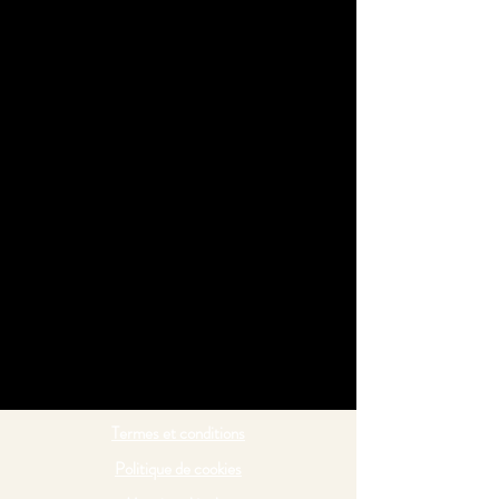
Termes et conditions
Politique de cookies