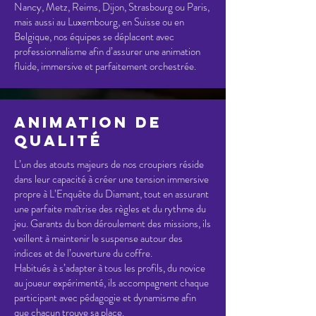
Nancy, Metz, Reims, Dijon, Strasbourg ou Paris,
mais aussi au Luxembourg, en Suisse ou en
Belgique, nos équipes se déplacent avec
professionnalisme afin d’assurer une animation
fluide, immersive et parfaitement orchestrée.
Animation de
qualité
L’un des atouts majeurs de nos croupiers réside
dans leur capacité à créer une tension immersive
propre à L’Enquête du Diamant, tout en assurant
une parfaite maîtrise des règles et du rythme du
jeu. Garants du bon déroulement des missions, ils
veillent à maintenir le suspense autour des
indices et de l’ouverture du coffre.
Habitués à s’adapter à tous les profils, du novice
au joueur expérimenté, ils accompagnent chaque
participant avec pédagogie et dynamisme afin
que chacun trouve sa place.