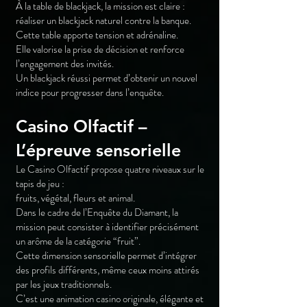
À la table de blackjack, la mission est claire :
réaliser un blackjack naturel contre la banque.
Cette table apporte tension et adrénaline.
Elle valorise la prise de décision et renforce
l’engagement des invités.
Un blackjack réussi permet d’obtenir un nouvel
indice pour progresser dans l’enquête.
Casino Olfactif –
L’épreuve sensorielle
Le Casino Olfactif propose quatre niveaux sur le
tapis de jeu :
fruits, végétal, fleurs et animal.
Dans le cadre de l’Enquête du Diamant, la
mission peut consister à identifier précisément
un arôme de la catégorie “fruit”.
Cette dimension sensorielle permet d’intégrer
des profils différents, même ceux moins attirés
par les jeux traditionnels.
C’est une animation casino originale, élégante et