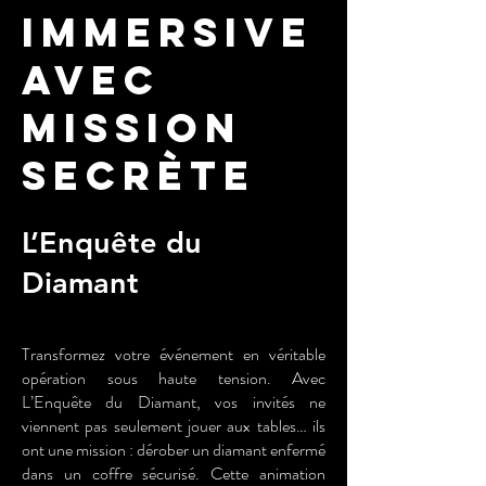
immersive
avec
mission
secrète
L’Enquête du
Diamant
Transformez votre événement en véritable
opération sous haute tension. Avec
L’Enquête du Diamant, vos invités ne
viennent pas seulement jouer aux tables… ils
ont une mission : dérober un diamant enfermé
dans un coffre sécurisé. Cette animation