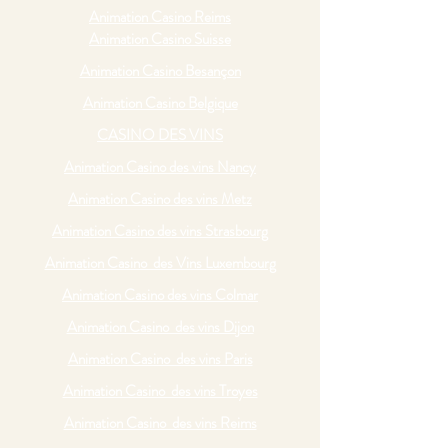
Animation Casino Reims
Animation Casino Suisse
Animation Casino Besançon
Animation Casino Belgique
CASINO DES VINS
Animation Casino des vins Nancy
Animation Casino des vins Metz
Animation Casino des vins Strasbourg
Animation Casino des Vins Luxembourg
Animation Casino des vins Colmar
Animation Casino des vins Dijon
Animation Casino des vins Paris
Animation Casino des vins Troyes
Animation Casino des vins Reims