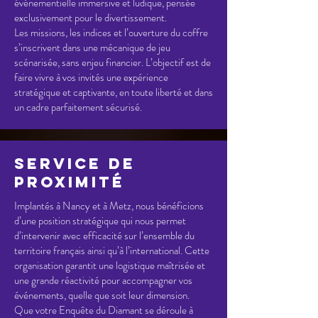
événementielle immersive et ludique, pensée
exclusivement pour le divertissement.
Les missions, les indices et l’ouverture du coffre
s’inscrivent dans une mécanique de jeu
scénarisée, sans enjeu financier. L’objectif est de
faire vivre à vos invités une expérience
stratégique et captivante, en toute liberté et dans
un cadre parfaitement sécurisé.
Service de
proximité
Implantés à Nancy et à Metz, nous bénéficions
d’une position stratégique qui nous permet
d’intervenir avec efficacité sur l’ensemble du
territoire français ainsi qu’à l’international. Cette
organisation garantit une logistique maîtrisée et
une grande réactivité pour accompagner vos
événements, quelle que soit leur dimension.
Que votre Enquête du Diamant se déroule à