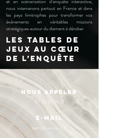
et en scénarisation d’enquête interactive,
nous intervenons partout en France et dans
les pays limitrophes pour transformer vos
événements en véritables missions
stratégiques autour du diamant à dérober.
Les tables de
jeux au cœur
de l’enquête
Nous appeler
07 82 67 96 21
E-mail
team@aecasino.fr