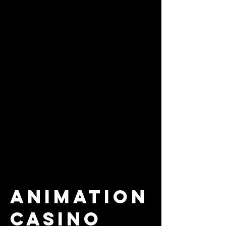
Animation
casino