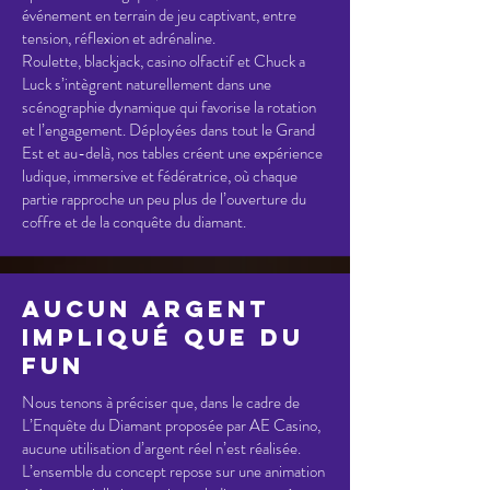
événement en terrain de jeu captivant, entre
tension, réflexion et adrénaline.
Roulette, blackjack, casino olfactif et Chuck a
Luck s’intègrent naturellement dans une
scénographie dynamique qui favorise la rotation
et l’engagement. Déployées dans tout le Grand
Est et au-delà, nos tables créent une expérience
ludique, immersive et fédératrice, où chaque
partie rapproche un peu plus de l’ouverture du
coffre et de la conquête du diamant.
Aucun argent
impliqué que du
fun
Nous tenons à préciser que, dans le cadre de
L’Enquête du Diamant proposée par AE Casino,
aucune utilisation d’argent réel n’est réalisée.
L’ensemble du concept repose sur une animation