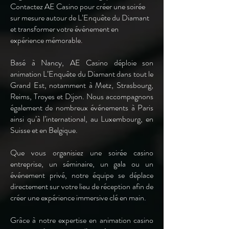
Contactez AE Casino pour créer une soirée
sur mesure autour de L’Enquête du Diamant
et transformer votre événement en
expérience mémorable.
Basé à Nancy, AE Casino déploie son
animation L’Enquête du Diamant dans tout le
Grand Est, notamment à Metz, Strasbourg,
Reims, Troyes et Dijon. Nous accompagnons
également de nombreux événements à Paris
ainsi qu’à l’international, au Luxembourg, en
Suisse et en Belgique.
Que vous organisiez une soirée casino
entreprise, un séminaire, un gala ou un
événement privé, notre équipe se déplace
directement sur votre lieu de réception afin de
créer une expérience immersive clé en main.
Grâce à notre expertise en animation casino