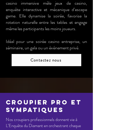
casino immersive mêle jeux de casino,
enquête interactive et mécanique d’escape
game. Elle dynamise la soirée, favorise la
rotation naturelle entre les tables et engage
même les participants les moins joueurs.
Idéal pour une soirée casino entreprise, un
séminaire, un gala ou un événement privé.
Contactez nous
Croupier pro et
sympatiques
Nos croupiers professionnels donnent vie à
L’Enquête du Diamant en orchestrant chaque