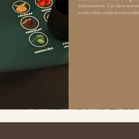
enthousiasme. Ces deux animat
soirée riche, variée et mémorabl