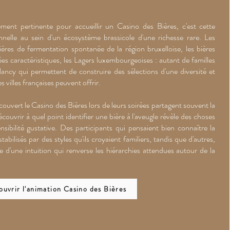
ment pertinente pour accueillir un Casino des Bières, c'est cette
nnelle au sein d'un écosystème brassicole d'une richesse rare. Les
ières de fermentation spontanée de la région bruxelloise, les bières
s caractéristiques, les Lagers luxembourgeoises : autant de familles
Nancy qui permettent de construire des sélections d'une diversité et
 villes françaises peuvent offrir.
ouvert le Casino des Bières lors de leurs soirées partagent souvent la
couvrir à quel point identifier une bière à l'aveugle révèle des choses
sibilité gustative. Des participants qui pensaient bien connaître la
tabilisés par des styles qu'ils croyaient familiers, tandis que d'autres,
 d'une intuition qui renverse les hiérarchies attendues autour de la
uvrir l'animation Casino des Bières