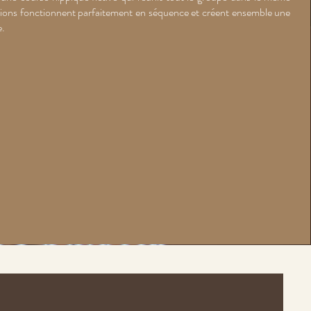
ions fonctionnent parfaitement en séquence et créent ensemble une
e.