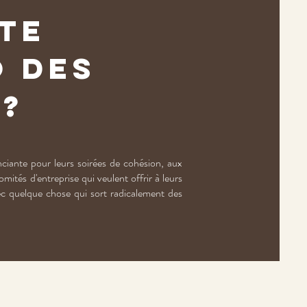
ite
o des
 ?
nciante pour leurs soirées de cohésion, aux
mités d'entreprise qui veulent offrir à leurs
vec quelque chose qui sort radicalement des