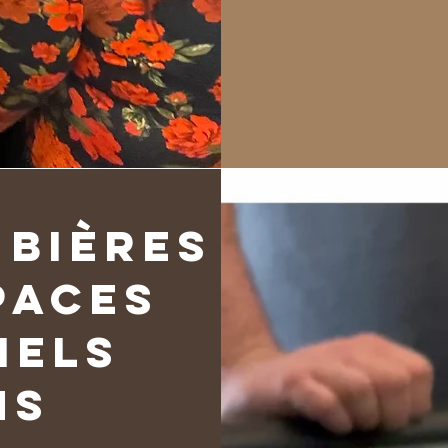
 Bières
paces
iels
ns