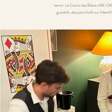
terroir. Le Casino des Bières d'AE CASI
gustatifs, des paris fictifs sur l'ide