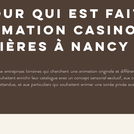
ur qui est fa
imation Casin
ières à Nancy
 entreprises lorraines qui cherchent une animation originale et différe
haitent enrichir leur catalogue avec un concept sensoriel exclusif, aux co
attendue, et aux particuliers qui souhaitent animer une soirée privée a