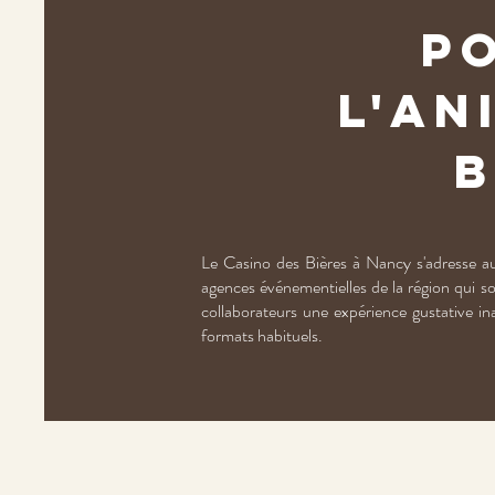
Po
l'an
B
Le Casino des Bières à Nancy s'adresse aux
agences événementielles de la région qui sou
collaborateurs une expérience gustative in
formats habituels.