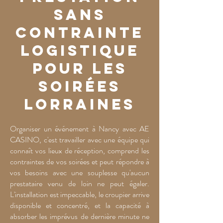
sans
contrainte
logistique
pour les
soirées
lorraines
Organiser un événement à Nancy avec AE
CASINO, c'est travailler avec une équipe qui
connaît vos lieux de réception, comprend les
contraintes de vos soirées et peut répondre à
vos besoins avec une souplesse qu'aucun
prestataire venu de loin ne peut égaler.
L'installation est impeccable, le croupier arrive
disponible et concentré, et la capacité à
absorber les imprévus de dernière minute ne