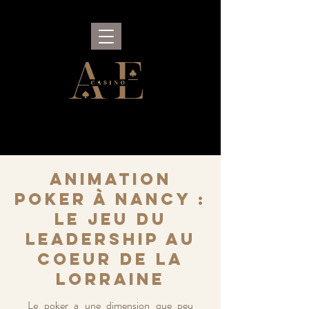
Animation
Poker à Nancy :
le jeu du
leadership au
coeur de la
Lorraine
Le poker a une dimension que peu