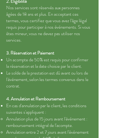
2. Eligibilité
Nos services sont réservés aux personnes
âgées de 18 ans et plus. En acceptant ces
termes, vous certifiez que vous avez l'âge légal
requis pour participer à nos événements. Si vous
êtes mineur, vous ne devez pas utiliser nos
services.
3. Réservation et Paiement
Un acompte de 50% est requis pour confirmer
la réservation et la date choisie par le client.
Le solde de la prestation est dû avant ou lors de
l'événement, selon les termes convenus dans le
contrat.
4. Annulation et Remboursement
En cas d'annulation par le client, les conditions
suivantes s'appliquent :
Annulation plus de 15 jours avant l'événement :
remboursement intégral de l'acompte.
Annulation entre 2 et 7 jours avant l'événement