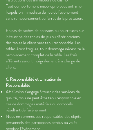
instructions des animateurs de casino.
Tout comportement inapproprié peut entraîner
l'expulsion immédiate du lieu de l'événement,
sans remboursement ou l'arrêt de la prestation.
En cas de taches de boissons ou nourritures sur
la feutrine des tables de jeu ou détériorations
des tables le client sera tenu responsable. Les
tables étant fragiles, tout dommage nécessite le
remplacement complet de la table. Les frais
afférents seront intégralement à la charge du
client.
6. Responsabilité et Limitation de
Responsabilité
AE Casino s'engage à fournir des services de
qualité, mais ne peut être tenu responsable en
cas de dommages matériels ou corporels
résultant de l'événement.
Nous ne sommes pas responsables des objets
personnels des participants perdus ou volés
pendant l'événement.