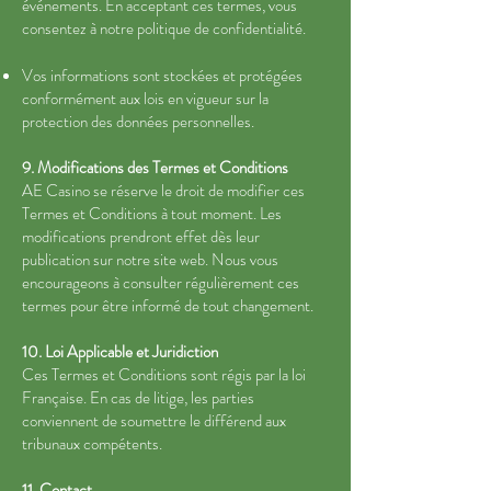
événements. En acceptant ces termes, vous
consentez à notre politique de confidentialité.
Vos informations sont stockées et protégées
conformément aux lois en vigueur sur la
protection des données personnelles.
9. Modifications des Termes et Conditions
AE Casino se réserve le droit de modifier ces
Termes et Conditions à tout moment. Les
modifications prendront effet dès leur
publication sur notre site web. Nous vous
encourageons à consulter régulièrement ces
termes pour être informé de tout changement.
10. Loi Applicable et Juridiction
Ces Termes et Conditions sont régis par la loi
Française. En cas de litige, les parties
conviennent de soumettre le différend aux
tribunaux compétents.
11. Contact