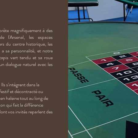
s
 prête magnifiquement à des
de l'Arsenal, les espaces
s du centre historique, les
 a sa personnalité, et notre
 tapis vert tendu et sa roue
un dialogue naturel avec les
ls s'intègrent dans la
festif et décontracté ou
 en haleine tout au long de
n qui fait la différence
ont vos invités reparlent des