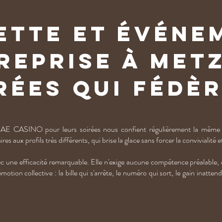
ette et événe
reprise à Metz
rées qui fédè
à AE CASINO pour leurs soirées nous confient régulièrement la même 
s aux profils très différents, qui brise la glace sans forcer la convivialité et
ec une efficacité remarquable. Elle n'exige aucune compétence préalable, el
otion collective : la bille qui s'arrête, le numéro qui sort, le gain inatt