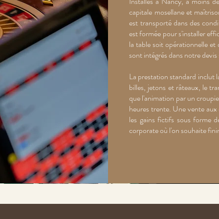
Installés à Nancy, à moins d
capitale mosellane et maîtris
est transporté dans des condi
est formée pour s'installer ef
la table soit opérationnelle e
sont intégrés dans notre devis
La prestation standard inclut l
billes, jetons et râteaux, le t
que l'animation par un croupi
heures trente. Une vente aux 
les gains fictifs sous forme 
corporate où l'on souhaite finir