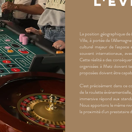
l'é
La position géographique de
Ville, à portée de l'Allemagn
culturel majeur de l'espace 
souvent internationaux, avec
Cette réalité a des conséquenc
organisées à Metz doivent ten
proposées doivent être capabl
C'est précisément dans ce 
de la roulette événementielle
immersive répond aux standar
Nous apportons le même nivea
la proximité d'un prestataire