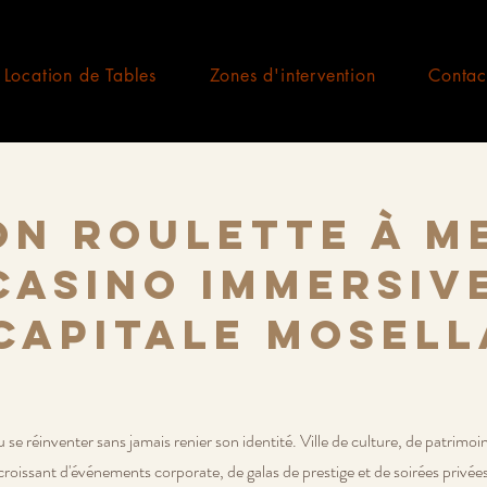
Location de Tables
Zones d'intervention
Contac
on Roulette à Me
casino immersiv
capitale mosel
u se réinventer sans jamais renier son identité. Ville de culture, de patrimoine
issant d'événements corporate, de galas de prestige et de soirées privées 