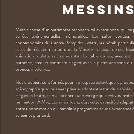
messin
Metz dispose d'un patrimoine architectural exceptionnel qui se
soirées événementielles mémorables. Les salles voûtées 
contemporains du Centre Pompidou-Metz, les hôtels particulier
salles de réception au bord de la Moselle : chacun de ces lieux
animation roulette sait s'y adapter. La table de jeu, avec son
chromée, crée un contraste élégant avec la pierre ancienne ou 
espaces modernes.
Nos croupiers sont formés pour lire l'espace autant que le groupe. I
scénographie que vous avez prévue, adoptent le ton de la soirée : 
élégant et feutré, et maintiennent une énergie qui tient vos invités
l'animation. À Metz comme ailleurs, c'est cette capacité d'adaptatio
entre une animation qui remplit le programme et une expérience d
semaines plus tard.