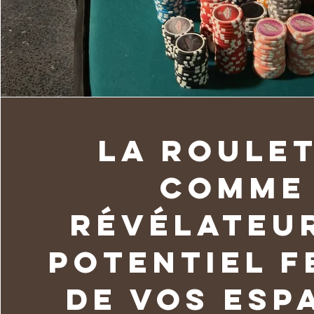
La roule
comme
révélateu
potentiel f
de vos esp