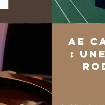
AE C
: un
ro