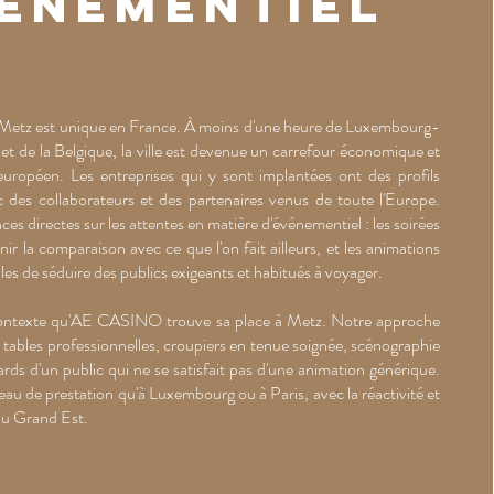
vénementiel
 Metz est unique en France. À moins d'une heure de Luxembourg-
e et de la Belgique, la ville est devenue un carrefour économique et
européen. Les entreprises qui y sont implantées ont des profils
 des collaborateurs et des partenaires venus de toute l'Europe.
es directes sur les attentes en matière d'événementiel : les soirées
ir la comparaison avec ce que l'on fait ailleurs, et les animations
es de séduire des publics exigeants et habitués à voyager.
contexte qu'AE CASINO trouve sa place à Metz. Notre approche
, tables professionnelles, croupiers en tenue soignée, scénographie
ds d'un public qui ne se satisfait pas d'une animation générique.
u de prestation qu'à Luxembourg ou à Paris, avec la réactivité et
 du Grand Est.