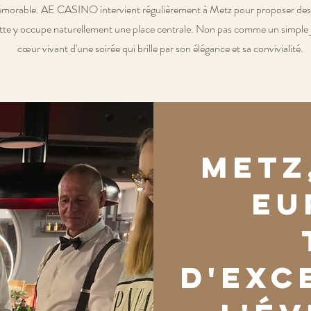
émorable. AE CASINO intervient régulièrement à Metz pour proposer des
ette y occupe naturellement une place centrale. Non pas comme un simple 
cœur vivant d'une soirée qui brille par son élégance et sa convivialité.
Metz
eu
d'exc