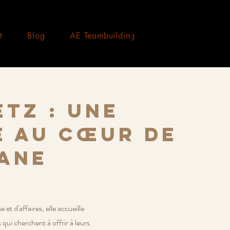
t
Blog
AE Teambuilding
tz : une
e au cœur de
lane
 et d'affaires, elle accueille
qui cherchent à offrir à leurs