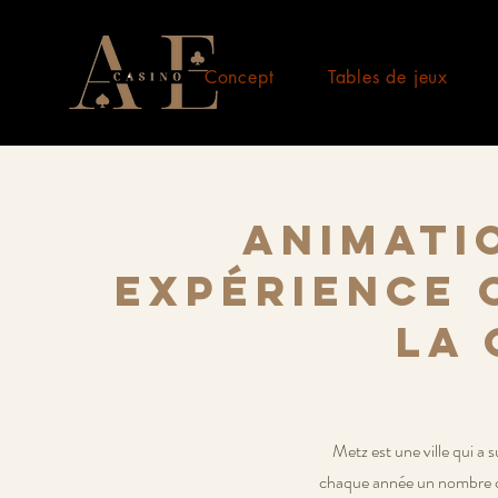
Concept
Tables de jeux
Animati
expérience 
la 
Metz est une ville qui a s
chaque année un nombre cro