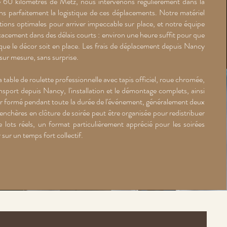
e 60 kilomètres de Metz, nous intervenons régulièrement dans la
ons parfaitement la logistique de ces déplacements. Notre matériel
tions optimales pour arriver impeccable sur place, et notre équipe
ficacement dans des délais courts : environ une heure suffit pour que
t que le décor soit en place. Les frais de déplacement depuis Nancy
 sur mesure, sans surprise.
a table de roulette professionnelle avec tapis officiel, roue chromée,
ransport depuis Nancy, l'installation et le démontage complets, ainsi
er formé pendant toute la durée de l'événement, généralement deux
enchères en clôture de soirée peut être organisée pour redistribuer
de lots réels, un format particulièrement apprécié pour les soirées
 sur un temps fort collectif.