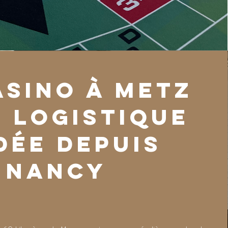
ASINO à Metz
e logistique
dée depuis
Nancy