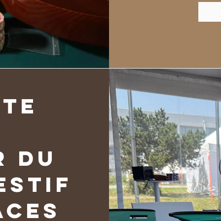
tte
r du
estif
aces