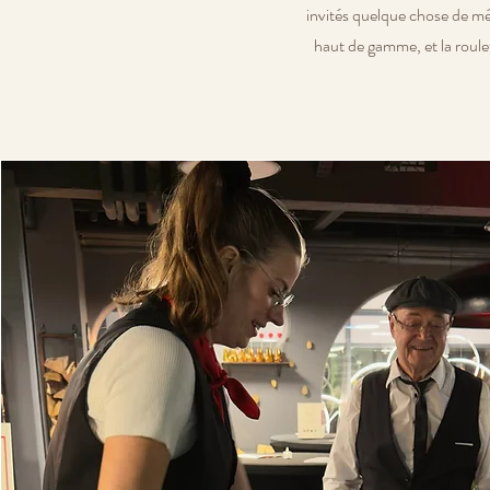
invités quelque chose de m
haut de gamme, et la roul