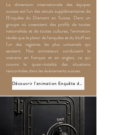
La dimension internationale des équipes
suisses est l'un des atouts supplémentaires de
l'Enquête du Diamant en Suisse. Dans un
groupe où coexistent des profils de toutes
nationalités et de toutes cultures, l'animation
révèle que le plaisir de l'enquête et du bluff est
l'un des registres les plus universels qui
existent. Nos animateurs conduisent le
scénario en français et en anglais, ce qui
couvre la quasi-totalité des situations
rencontrées dans les événements suisses.
Découvrir l'animation Enquête du Diamant