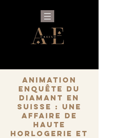
Animation
Enquête du
Diamant en
Suisse : une
affaire de
haute
horlogerie et