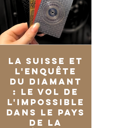
La Suisse et
l'Enquête
du Diamant
: le vol de
l'impossible
dans le pays
de la