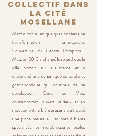
collectif dans
la cité
mosellane
Metz a connu en quelques années une
transformation remarquable.
L'ouverture du Centre Pompidou-
Metz en 2010 a changé le regard que la
ville portait sur elle-même et a
enclenché une dynamique culturelle et
gastronomique qui continue de se
développer. Dans ce Metz
contemporain, ouvert, curieux et en
mouvement, la bière artisanale a trouvé
une place naturelle : les bars à bières
spécialisés, les microbrasseries locales
et les caves à bières sélectives ont fleuri