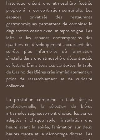
historique créent une atmosphère feutrée
propice à la concentration sensorielle. Les
espaces privatisés des restaurants
gastronomiques permettent de combiner la
dégustation casino avec un repas soigné. Les
lofts et les espaces contemporains des
quartiers en développement accueillent des
soirées plus informelles où l'animation
s'installe dans une atmosphère décontractée
et festive. Dans tous ces contextes, la table
de Casino des Bières crée immédiatement un
point de rassemblement et de curiosité
collective.
La prestation comprend la table de jeu
professionnelle, la sélection de bières
artisanales soigneusement choisie, les verres
adaptés à chaque style, l'installation une
heure avant la soirée, l'animation sur deux
heures trente et le démontage discret. Les