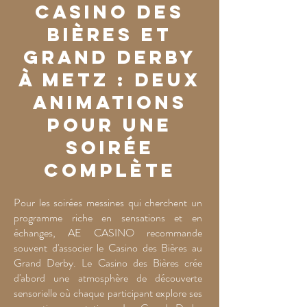
Casino des
Bières et
Grand Derby
à Metz : deux
animations
pour une
soirée
complète
Pour les soirées messines qui cherchent un
programme riche en sensations et en
échanges, AE CASINO recommande
souvent d'associer le Casino des Bières au
Grand Derby. Le Casino des Bières crée
d'abord une atmosphère de découverte
sensorielle où chaque participant explore ses