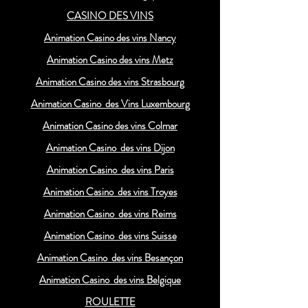
CASINO DES VINS
Animation Casino des vins Nancy
Animation Casino des vins Metz
Animation Casino des vins Strasbourg
Animation Casino des Vins Luxembourg
Animation Casino des vins Colmar
Animation Casino des vins Dijon
Animation Casino des vins Paris
Animation Casino des vins Troyes
Animation Casino des vins Reims
Animation Casino des vins Suisse
Animation Casino des vins Besançon
Animation Casino des vins Belgique
ROULETTE