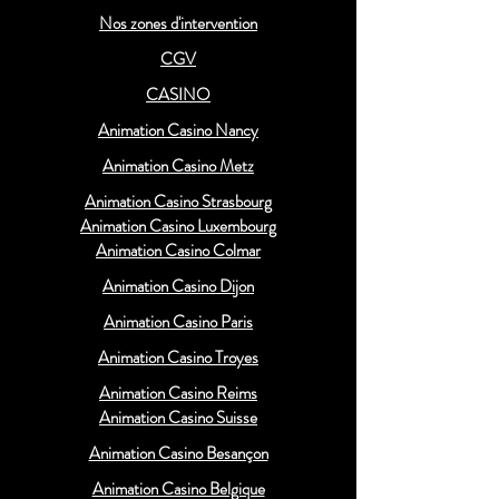
Nos zones d'intervention
CGV
CASINO
Animation Casino Nancy
Animation Casino Metz
Animation Casino Strasbourg
Animation Casino Luxembourg
Animation Casino Colmar
Animation Casino Dijon
Animation Casino Paris
Animation Casino Troyes
Animation Casino Reims
Animation Casino Suisse
Animation Casino Besançon
Animation Casino Belgique