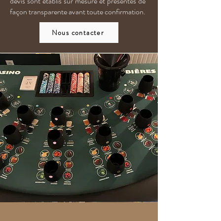
devis sont établis sur mesure et présentés de
façon transparente avant toute confirmation.
Nous contacter