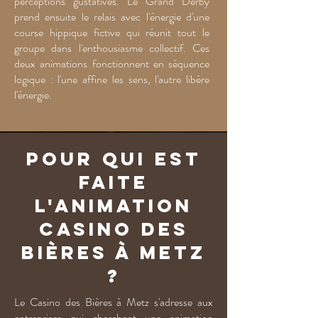
perceptions gustatives. Le Grand Derby
prend ensuite le relais avec l'énergie d'une
course hippique fictive qui réunit tout le
groupe dans l'enthousiasme collectif. Ces
deux animations fonctionnent en séquence
logique : l'une affine les sens, l'autre libère
l'énergie.
Pour qui est
faite
l'animation
Casino des
Bières à Metz
?
Le Casino des Bières à Metz s'adresse aux
entreprises qui cherchent une animation