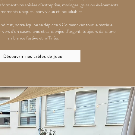
nsforment vos soirées d’entreprise, mariages, galas ou événements
n moments uniques, conviviaux et inoubliables.
nd Est, notre équipe se déplace à Colmar avec tout le matériel
nivers d’un casino chic et sans enjeu d’argent, toujours dans une
ambiance festive et raffinée.
Découvrir nos tables de jeux