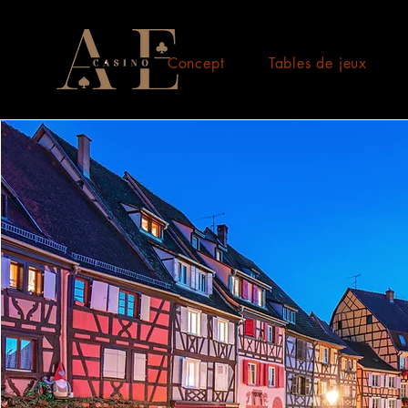
Concept
Tables de jeux