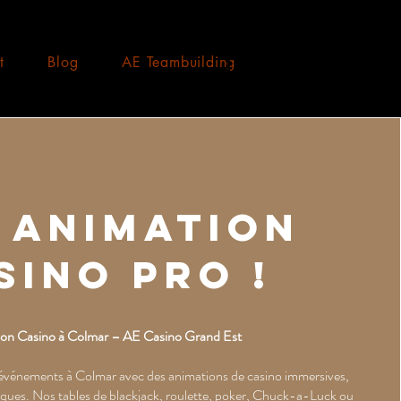
t
Blog
AE Teambuilding
 animation
sino pro !
on Casino à Colmar – AE Casino Grand Est
événements à Colmar avec des animations de casino immersives,
iques. Nos tables de blackjack, roulette, poker, Chuck-a-Luck ou