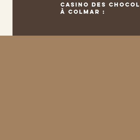
Casino des choco
à colmar :