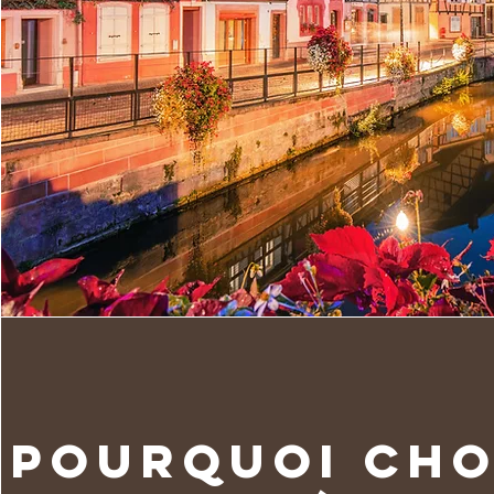
Pourquoi cho