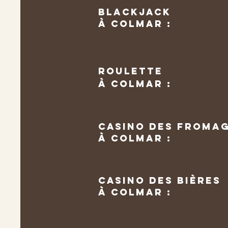
Blackjack
à colmar :
Roulette
à colmar :
Casino des froma
à colmar :
Casino des bières
à colmar :