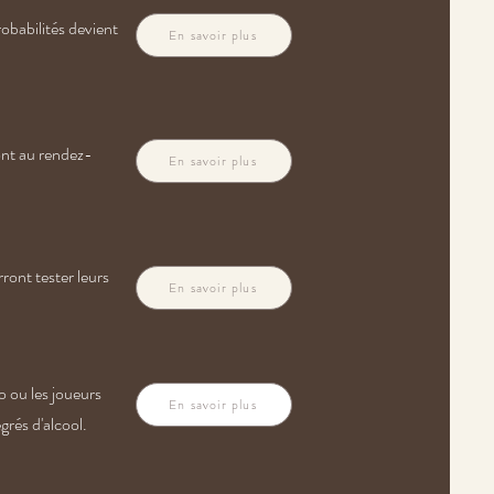
robabilités devient
En savoir plus
ont au rendez-
En savoir plus
ront tester leurs
En savoir plus
o ou les joueurs
En savoir plus
grés d'alcool.