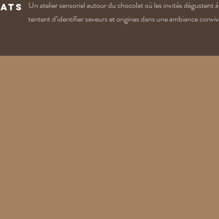
Un atelier sensoriel autour du chocolat où les invités dégustent à 
lats
tentent d’identifier saveurs et origines dans une ambiance conviv