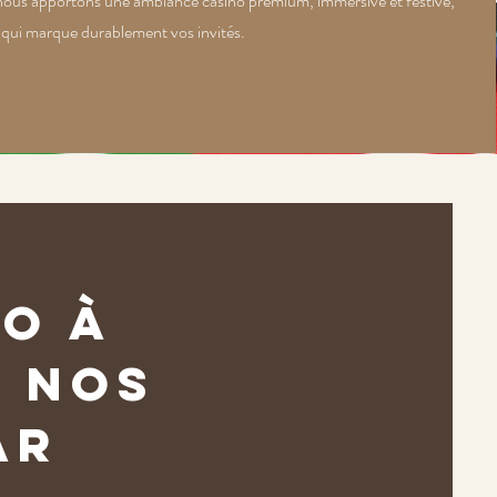
nous apportons une ambiance casino premium, immersive et festive,
qui marque durablement vos invités.
no à
e nos
ar