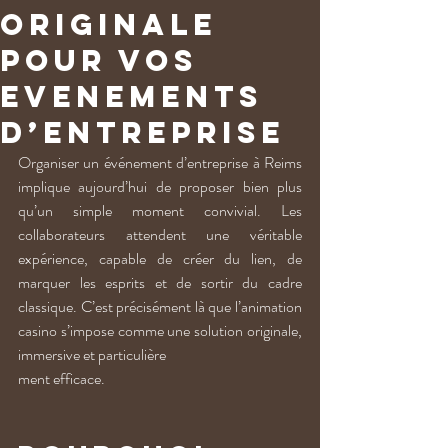
originale
pour vos
evenements
d’entreprise
Organiser un événement d’entreprise à Reims 
implique aujourd’hui de proposer bien plus 
qu’un simple moment convivial. Les 
collaborateurs attendent une véritable 
expérience, capable de créer du lien, de 
marquer les esprits et de sortir du cadre 
classique. C’est précisément là que l’animation 
casino s’impose comme une solution originale, 
immersive et particulière
ment efficace.