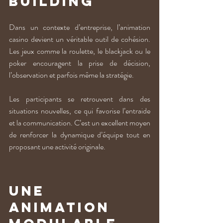
building
Dans un contexte d’entreprise, l’animation 
casino devient un véritable outil de cohésion. 
Les jeux comme la roulette, le blackjack ou le 
poker encouragent la prise de décision, 
l’observation et parfois même la stratégie.
Les participants se retrouvent dans des 
situations nouvelles, ce qui favorise l’entraide 
et la communication. C’est un excellent moyen 
de renforcer la dynamique d’équipe tout en 
proposant une activité originale.
Une 
animation 