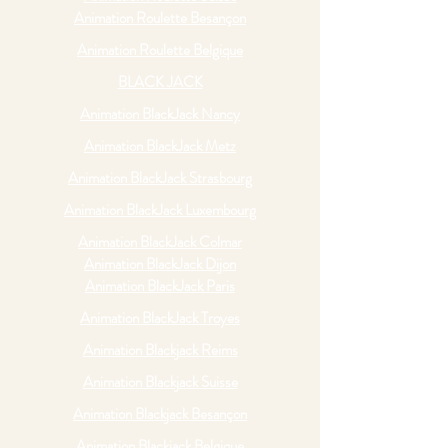
Animation Roulette Besançon
Animation Roulette Belgique
BLACK JACK
Animation BlackJack Nancy
Animation BlackJack Metz
Animation BlackJack Strasbourg
Animation BlackJack Luxembourg
Animation BlackJack Colmar
Animation BlackJack Dijon
Animation BlackJack Paris
Animation BlackJack Troyes
Animation Blackjack Reims
Animation Blackjack Suisse
Animation Blackjack Besançon
Animation Blackjack Belgique