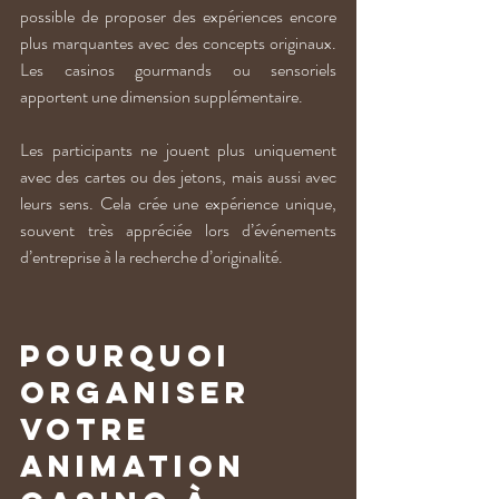
possible de proposer des expériences encore 
plus marquantes avec des concepts originaux. 
Les casinos gourmands ou sensoriels 
apportent une dimension supplémentaire.
Les participants ne jouent plus uniquement 
avec des cartes ou des jetons, mais aussi avec 
leurs sens. Cela crée une expérience unique, 
souvent très appréciée lors d’événements 
d’entreprise à la recherche d’originalité.
Pourquoi 
organiser 
votre 
animation 