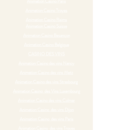
Animation Casino Paris
Animation Casino Troyes
Animation Casino Reims
Animation Casino Suisse
Animation Casino Besançon
Animation Casino Belgique
CASINO DES VINS
Animation Casino des vins Nancy
Animation Casino des vins Metz
Animation Casino des vins Strasbourg
Animation Casino des Vins Luxembourg
Animation Casino des vins Colmar
Animation Casino des vins Dijon
Animation Casino des vins Paris
Animation Casino des vins Troyes