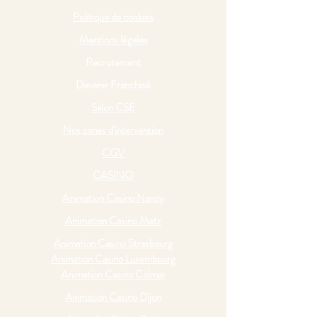
mécanique
sur ce l
Politique de cookies
d'une course
des Vos
Mentions légales
qui
Recrutement
rassemble
Devenir Franchisé
Salon CSE
Nos zones d'intervention
CGV
CASINO
Animation Casino Nancy
Animation Casino Metz
Animation Casino Strasbourg
Animation Casino Luxembourg
Animation Casino Colmar
Animation Casino Dijon