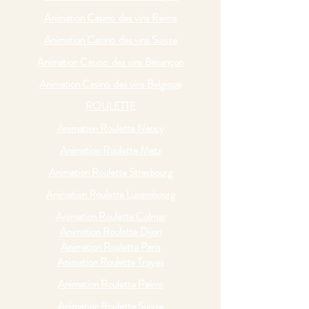
Animation Casino des vins Reims
Animation Casino des vins Suisse
Animation Casino des vins Besançon
Animation Casino des vins Belgique
ROULETTE
Animation Roulette Nancy
Animation Roulette Metz
Animation Roulette Strasbourg
Animation Roulette Luxembourg
Animation Roulette Colmar
Animation Roulette Dijon
Animation Roulette Paris
Animation Roulette Troyes
Animation Roulette Reims
Animation Roulette Suisse