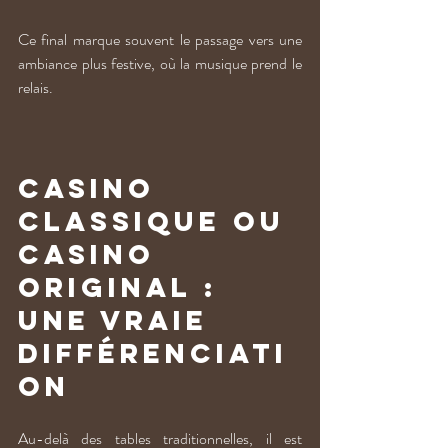
Ce final marque souvent le passage vers une 
ambiance plus festive, où la musique prend le 
relais.
Casino 
classique ou 
casino 
original : 
une vraie 
différenciati
on
Au-delà des tables traditionnelles, il est 