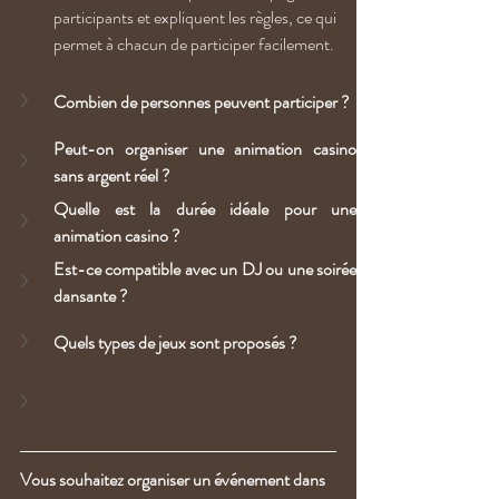
participants et expliquent les règles, ce qui 
permet à chacun de participer facilement.
Combien de personnes peuvent participer ?
Peut-on organiser une animation casino 
sans argent réel ?
Quelle est la durée idéale pour une 
animation casino ?
Est-ce compatible avec un DJ ou une soirée 
dansante ?
Quels types de jeux sont proposés ?
Vous souhaitez organiser un événement dans 