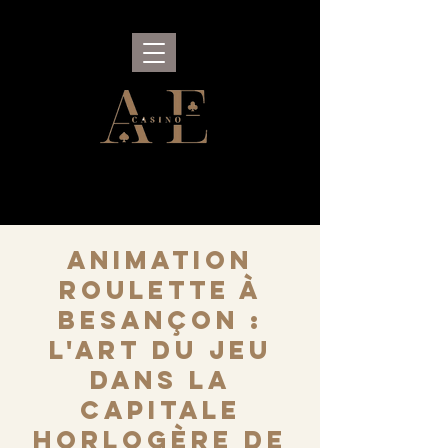
Animation
Roulette à
Besançon :
l'art du jeu
dans la
capitale
horlogère de