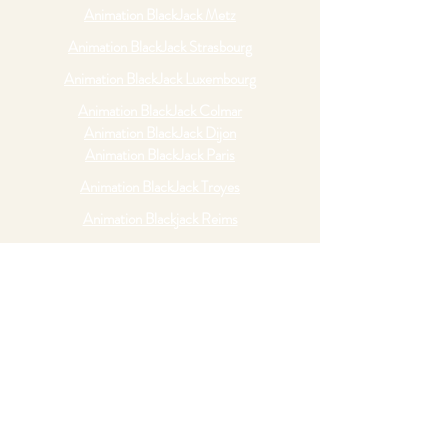
Animation BlackJack Metz
Animation BlackJack Strasbourg
Animation BlackJack Luxembourg
Animation BlackJack Colmar
Animation BlackJack Dijon
Animation BlackJack Paris
Animation BlackJack Troyes
Animation Blackjack Reims
Animation Blackjack Suisse
Animation Blackjack Besançon
Animation Blackjack Belgique
CHUCK A LUCK
CASINO OLFACTIF
POKER
Animation Chuck a Luck Nancy