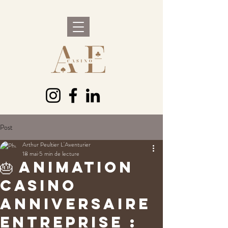
Post
Arthur Peultier L'Aventurier
18 mai
5 min de lecture
🎂 Animation
casino
anniversaire
entreprise :