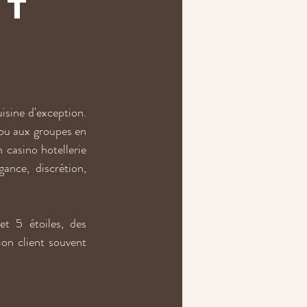
nt
sine d'exception. 
ou aux groupes en 
casino hotellerie 
nce, discrétion, 
 5 étoiles, des 
ion client souvent 