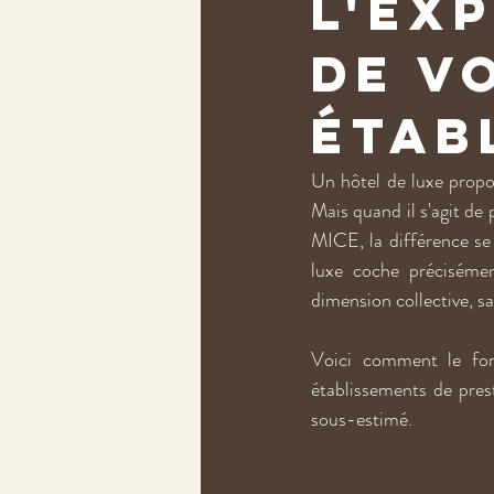
l'ex
de v
étab
Un hôtel de luxe propos
Mais quand il s'agit de
MICE, la différence se 
luxe coche précisémen
dimension collective, sa
Voici comment le for
établissements de presti
sous-estimé.