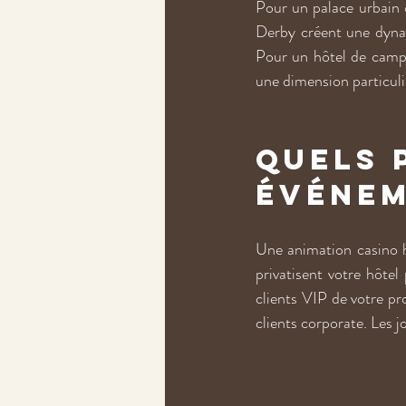
Pour un palace urbain ou
Derby créent une dynam
Pour un hôtel de campa
une dimension particuliè
Quels 
événe
Une animation casino hot
privatisent votre hôtel
clients VIP de votre pr
clients corporate. Les j