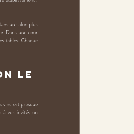
re établissement : 
ans un salon plus 
ue. Dans une cour 
des tables. Chaque 
on le 
 vins est presque 
 à vos invités un 