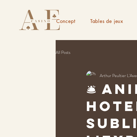
Concept
Tables de jeux
All Posts
Arthur Peultier L'Ave
🛎️ A
hote
subl