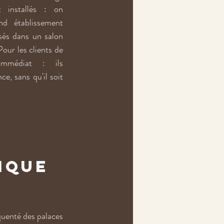
 installés : on 
d établissement 
sés dans un salon 
our les clients de 
immédiat : ils 
e, sans qu'il soit 
ique 
quenté des palaces 