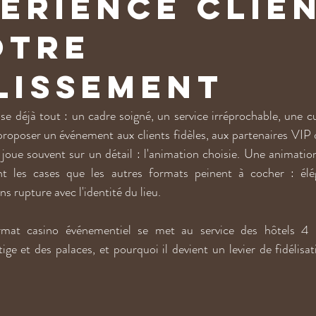
périence clie
otre
lissement
e déjà tout : un cadre soigné, un service irréprochable, une cui
 proposer un événement aux clients fidèles, aux partenaires VIP 
joue souvent sur un détail : l'animation choisie. Une animation 
t les cases que les autres formats peinent à cocher : éléga
ns rupture avec l'identité du lieu.
mat casino événementiel se met au service des hôtels 4 et
ge et des palaces, et pourquoi il devient un levier de fidélisat