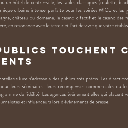
 un hôtel de centre-ville, les tables classiques (roulette, blac
ique urbaine intense, parfaite pour les soirées MICE et les g
gne, château ou domaine, le casino olfactif et le casino des 
re, en résonance avec le terroir et l'art de vivre que votre établ
publics touchent c
ments
ellerie luxe s'adresse à des publics très précis. Les directions
 pour leurs séminaires, leurs récompenses commerciales ou leur
ogramme de fidélité. Les agences événementielles qui placent vos
ournalistes et influenceurs lors d'événements de presse.