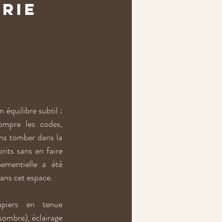
rie 
 équilibre subtil : 
ompre les codes, 
s tomber dans la 
its sans en faire 
ementielle a été 
ans cet espace.
upiers en tenue 
ombre), éclairage 