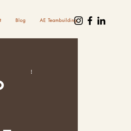
t
Blog
AE Teambuilding
o