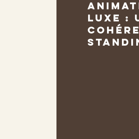
Animat
luxe :
cohére
standi