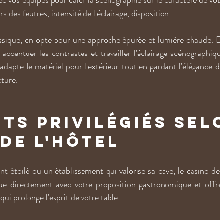
c vos équipes pour caler la scénographie sur le caractère de vot
s des feutres, intensité de l'éclairage, disposition.
ssique, on opte pour une approche épurée et lumière chaude. D
ccentuer les contrastes et travailler l'éclairage scénographiq
 adapte le matériel pour l'extérieur tout en gardant l'élégance 
cture.
ts privilégiés sel
 de l'hôtel
t étoilé ou un établissement qui valorise sa cave, le casino des
gue directement avec votre proposition gastronomique et offre
i prolonge l'esprit de votre table.