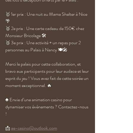
🥇 1er prix : Une nuit au Mama Shelter à Nice 
🌴
🥈 2e prix : Une carte cadeau de 150€ chez 
Monsieur Bricolage 🛠️
🥉 3e prix : Une activité + un repas pour 2 
personnes au Palais à Nancy 🍽️🎤
Merci le palais pour cette collaboration, et 
bravo aux participants pour leur audace et leur 
esprit du jeu ! Vous avez fait de cette soirée un 
moment exceptionnel. 🔥
♣️ Envie d’une animation casino pour 
dynamiser vos événements ? Contactez-nous 
!
📩 
ae-casino@outlook.com