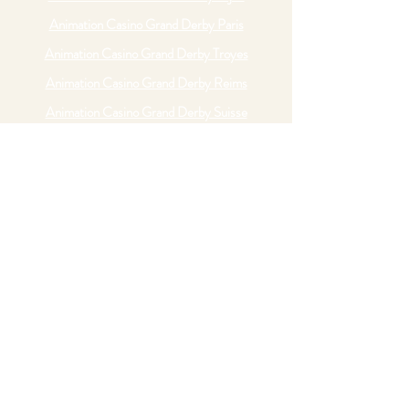
Animation Casino Grand Derby Paris
Animation Casino Grand Derby Troyes
Animation Casino Grand Derby Reims
Animation Casino Grand Derby Suisse
Animation Casino Grand Derby Besançon
Animation Casino Grand Derby Belgique
CASINO DES BIÈRES
Animation Casino
des bières Nancy
Animation Casino
des bières Metz
Animation Casino
des bières Strasbourg
Animation Casino des
bières Luxembourg
Animation Casino