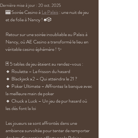
Dernière mise à jour :
20 oct. 2025
🎰 Soirée Casino à 
Le Palais
 : une nuit de jeu 
et de folie à Nancy ! ♠️🎲
Retour sur une soirée inoubliable au Palais à 
Nancy, où AE Casino a transformé le lieu en 
véritable casino éphémère ! ✨
🃏 5 tables de jeu étaient au rendez-vous :
🔸 Roulette – Le frisson du hasard
🔸 Blackjack x2 – Qui atteindra le 21 ?
🔸 Poker Ultimate – Affrontez la banque avec 
la meilleure main de poker
🔸 Chuck a Luck – Un jeu de pur hasard où 
les dés font la loi
Les joueurs se sont affrontés dans une 
ambiance survoltée pour tenter de remporter 
des lots d’exception offerts par le Palais :