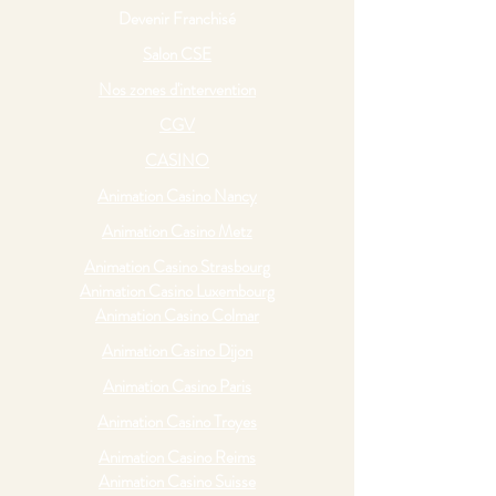
Devenir Franchisé
Salon CSE
Nos zones d'intervention
CGV
CASINO
Animation Casino Nancy
Animation Casino Metz
Animation Casino Strasbourg
Animation Casino Luxembourg
Animation Casino Colmar
Animation Casino Dijon
Animation Casino Paris
Animation Casino Troyes
Animation Casino Reims
Animation Casino Suisse