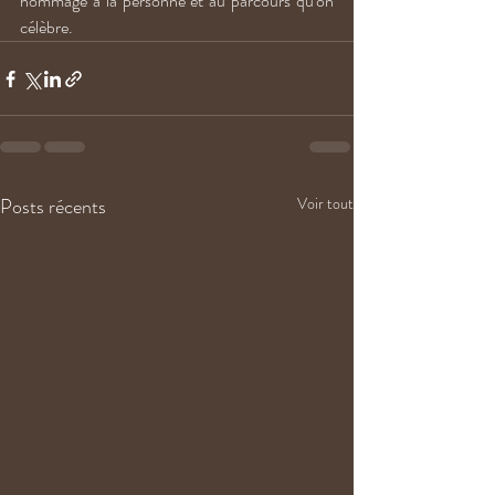
hommage à la personne et au parcours qu'on 
célèbre.
Posts récents
Voir tout