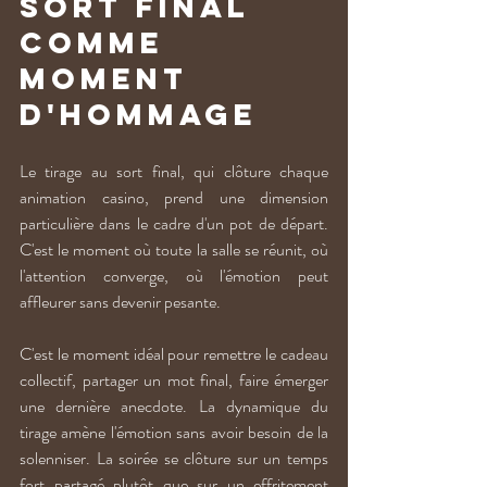
sort final 
comme 
moment 
d'hommage
Le tirage au sort final, qui clôture chaque 
animation casino, prend une dimension 
particulière dans le cadre d'un pot de départ. 
C'est le moment où toute la salle se réunit, où 
l'attention converge, où l'émotion peut 
affleurer sans devenir pesante.
C'est le moment idéal pour remettre le cadeau 
collectif, partager un mot final, faire émerger 
une dernière anecdote. La dynamique du 
tirage amène l'émotion sans avoir besoin de la 
solenniser. La soirée se clôture sur un temps 
fort partagé plutôt que sur un effritement 