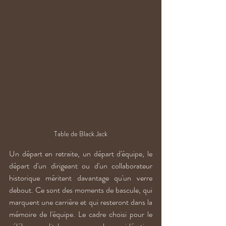
Table de Black Jack
Un départ en retraite, un départ d'équipe, le 
départ d'un dirigeant ou d'un collaborateur 
historique méritent davantage qu'un verre 
debout. Ce sont des moments de bascule, qui 
marquent une carrière et qui resteront dans la 
mémoire de l'équipe. Le cadre choisi pour le 