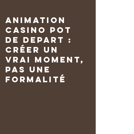
Animation 
casino pot 
de depart : 
créer un 
vrai moment, 
pas une 
formalité