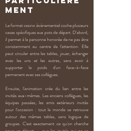
particulière
ment
Le format casino événementiel coche plusieurs 
cases spécifiques aux pots de départ. D'abord, 
il permet à la personne honorée de ne pas être 
constamment au centre de l'attention. Elle 
peut circuler entre les tables, jouer, échanger 
avec les uns et les autres, sans avoir à 
supporter le poids d'un face-à-face 
permanent avec ses collègues.
Ensuite, l'animation crée du lien entre les 
invités eux-mêmes. Les anciens collègues, les 
équipes passées, les amis extérieurs invités 
pour l'occasion : tout le monde se retrouve 
autour des mêmes tables, sans logique de 
groupes. C'est exactement ce qu'on cherche 
pour un départ — que les invités qui ne se 