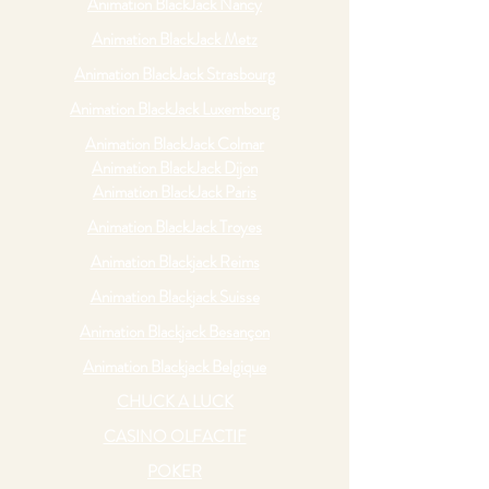
Animation BlackJack Nancy
Animation BlackJack Metz
Animation BlackJack Strasbourg
Animation BlackJack Luxembourg
Animation BlackJack Colmar
Animation BlackJack Dijon
Animation BlackJack Paris
Animation BlackJack Troyes
Animation Blackjack Reims
Animation Blackjack Suisse
Animation Blackjack Besançon
Animation Blackjack Belgique
CHUCK A LUCK
CASINO OLFACTIF
POKER