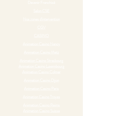
Devenir Franchisé
Salon CSE
Nos zones d'intervention
CGV
CASINO
Animation Casino Nancy
Animation Casino Metz
Animation Casino Strasbourg
Animation Casino Luxembourg
Animation Casino Colmar
Animation Casino Dijon
Animation Casino Paris
Animation Casino Troyes
Animation Casino Reims
Animation Casino Suisse