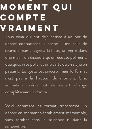
moment qui
compte
vraiment
Tous ceux qui ont déjà assisté à un pot de 
départ connaissent la scène : une salle de 
réunion réaménagée à la hâte, un verre dans 
une main, un discours qu'on écoute poliment, 
quelques rires polis, et une carte qu'on signe en 
passant. Le geste est sincère, mais le format 
n'est pas à la hauteur du moment. Une 
animation casino pot de depart change 
complètement la donne.
Voici comment ce format transforme un 
départ en moment véritablement mémorable, 
sans tomber dans la solennité ni dans la 
convention.