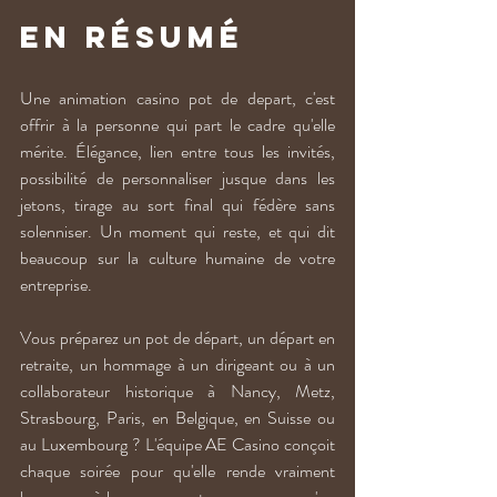
En résumé
Une animation casino pot de depart, c'est 
offrir à la personne qui part le cadre qu'elle 
mérite. Élégance, lien entre tous les invités, 
possibilité de personnaliser jusque dans les 
jetons, tirage au sort final qui fédère sans 
solenniser. Un moment qui reste, et qui dit 
beaucoup sur la culture humaine de votre 
entreprise.
Vous préparez un pot de départ, un départ en 
retraite, un hommage à un dirigeant ou à un 
collaborateur historique à Nancy, Metz, 
Strasbourg, Paris, en Belgique, en Suisse ou 
au Luxembourg ? L'équipe AE Casino conçoit 
chaque soirée pour qu'elle rende vraiment 