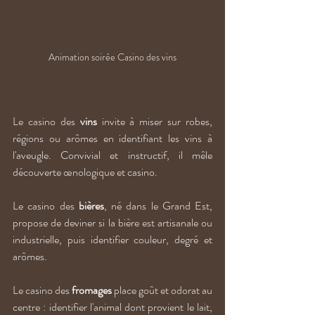
Animation soirée Casino des vins
Le casino des 
vins
 invite à miser sur robes, 
régions ou arômes en identifiant les vins à 
l'aveugle. Convivial et instructif, il mêle 
découverte œnologique et casino. 
Le casino des 
bières
, né dans le Grand Est, 
propose de deviner si la bière est artisanale ou 
industrielle, puis identifier couleur, degré et 
arômes. 
Le casino des 
fromages
 place goût et odorat au 
centre : identifier l'animal dont provient le lait, 