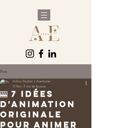
Post
Arthur Peultier L'Aventurier
12 févr.
7 min de lecture
🎰 7 idées
d'animation
originale
pour animer