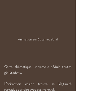
Animation Soirée James Bond
Cette thématique universelle séduit toutes 
générations.
L'animation casino trouve sa légitimité 
narrative parfaite avec casino royal. 
Les tables deviennent lieux stratégiques où 