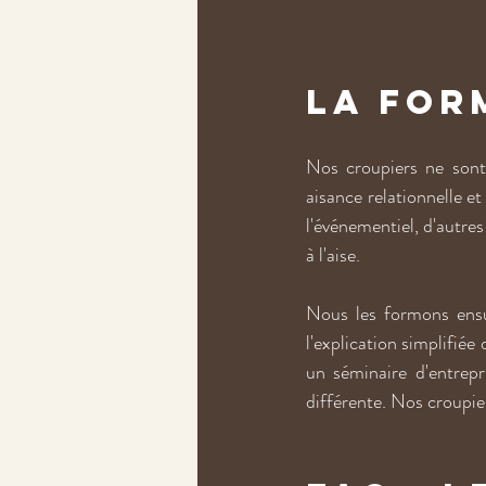
La for
Nos croupiers ne sont
aisance relationnelle et
l'événementiel, d'autre
à l'aise.
Nous les formons ensui
l'explication simplifiée
un séminaire d'entrep
différente. Nos croupier