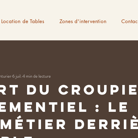
Location de Tables
Zones d'intervention
Contac
nturier
6 juil.
4 min de lecture
art du croupi
ementiel : le
 métier derri