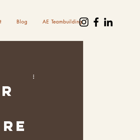
t
Blog
AE Teambuilding
er
ère