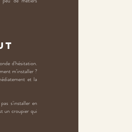
e peu de métiers 
ut
nde d'hésitation. 
ment m'installer ? 
édiatement et la 
as s'installer en 
st un croupier qui 