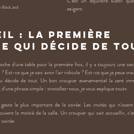
C'est un équilibre subtil qu
e Black Jack
exigent.
il : la première 
e qui décide de to
che d'une table pour la première fois, il y a toujours une seco
 ? Est-ce que je vais avoir l'air ridicule ? Est-ce que je peux vrai
ui décide de tout. Un bon croupier evenementiel la sent imm
d'une phrase simple : «installez-vous, je vous explique tout».
este le plus important de la soirée. Les invités qui n'osent p
vent la moitié de la salle. Un croupier qui sait accueillir, c'e
 soirée.