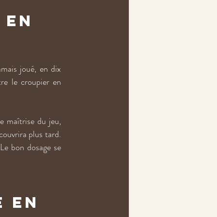
 en 
mais joué, en dix 
re le croupier en 
 maîtrise du jeu, 
ouvrira plus tard. 
 Le bon dosage se 
e en 