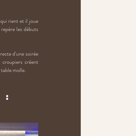
ui rient et il joue 
 repère les débuts 
recte d'une soirée 
 croupiers créent 
table molle.
: 