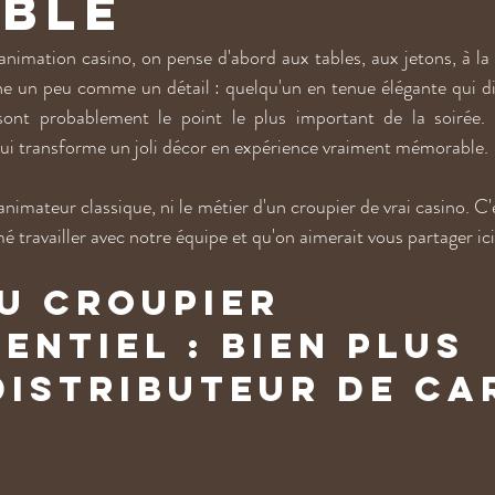
able
imation casino, on pense d'abord aux tables, aux jetons, à la 
ne un peu comme un détail : quelqu'un en tenue élégante qui dist
s sont probablement le point le plus important de la soirée. 
qui transforme un joli décor en expérience vraiment mémorable.
animateur classique, ni le métier d'un croupier de vrai casino. C'e
mé travailler avec notre équipe et qu'on aimerait vous partager ici
du croupier 
entiel : bien plus 
distributeur de ca