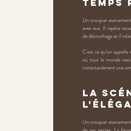
temps 
Un croupier evenementiel 
avec eux. Il repère ceux
de décrochage et il rel
C'est ce qu'on appelle «
où tout le monde reste
instantanément une ambi
La scé
l'élég
Un croupier evenementiel
de ses gestes. La façon