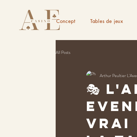
Concept
Tables de jeux
All Posts
Arthur Peultier L'Ave
🎭 L'
even
vrai