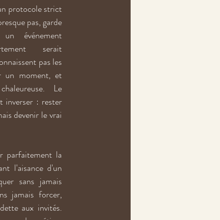
un protocole strict 
 presque pas, garde 
 un événement 
tement serait 
onnaissent pas les 
er un moment, et 
haleureuse. Le 
inverser : rester 
s devenir le vrai 
r parfaitement la 
t l'aisance d'un 
quer sans jamais 
ns jamais forcer, 
ette aux invités. 