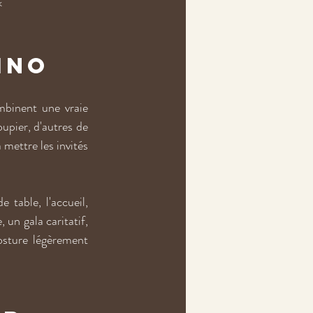
k 
ino
binent une vraie 
upier, d'autres de 
mettre les invités 
table, l'accueil, 
un gala caritatif, 
sture légèrement 