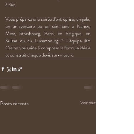
à rien.
Vous préparez une soirée d'entreprise, un gala, 
un anniversaire ou un séminaire à Nancy, 
Metz, Strasbourg, Paris, en Belgique, en 
Suisse ou au Luxembourg ? L'équipe AE 
Casino vous aide à composer la formule idéale 
et construit chaque devis sur-mesure.
Posts récents
Voir tout