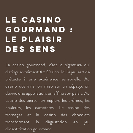
Le casino 
gourmand : 
le plaisir 
des sens
Le casino gourmand, c'est la signature qui 
distingue vraiment AE Casino. Ici, le jeu sert de 
prétexte à une expérience sensorielle. Au 
casino des vins, on mise sur un cépage, on 
devine une appellation, on affine son palais. Au 
casino des bières, on explore les arômes, les 
couleurs, les caractères. Le casino des 
fromages et le casino des chocolats 
transforment la dégustation en jeu 
d'identification gourmand.