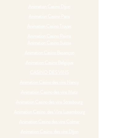
Animation Casino Dijon
Animation Casino Paris
Animation Casino Troyes
Animation Casino Reims
Animation Casino Suisse
Animation Casino Besançon
Animation Casino Belgique
CASINO DES VINS
Animation Casino des vins Nancy
Animation Casino des vins Metz
Animation Casino des vins Strasbourg
Animation Casino des Vins Luxembourg
Animation Casino des vins Colmar
Animation Casino des vins Dijon