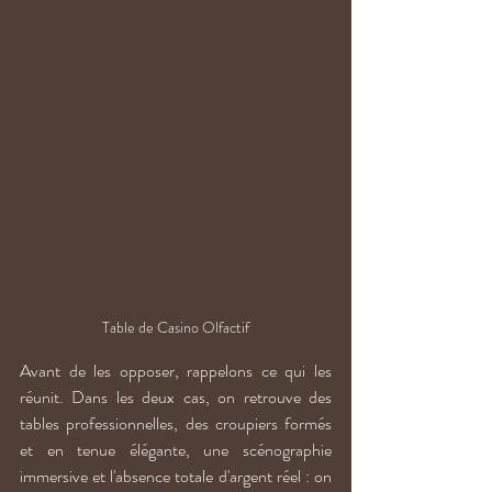
Table de Casino Olfactif
Avant de les opposer, rappelons ce qui les 
réunit. Dans les deux cas, on retrouve des 
tables professionnelles, des croupiers formés 
et en tenue élégante, une scénographie 
immersive et l'absence totale d'argent réel : on 