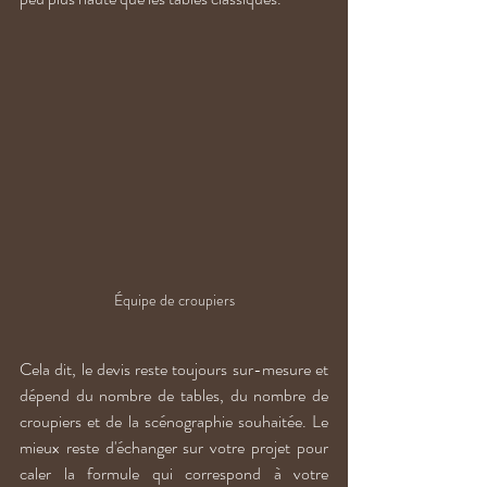
Équipe de croupiers
Cela dit, le devis reste toujours sur-mesure et 
dépend du nombre de tables, du nombre de 
croupiers et de la scénographie souhaitée. Le 
mieux reste d'échanger sur votre projet pour 
caler la formule qui correspond à votre 