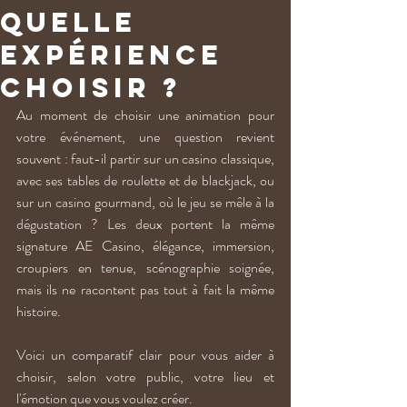
quelle
expérience
choisir ?
Au moment de choisir une animation pour 
votre événement, une question revient 
souvent : faut-il partir sur un casino classique, 
avec ses tables de roulette et de blackjack, ou 
sur un casino gourmand, où le jeu se mêle à la 
dégustation ? Les deux portent la même 
signature AE Casino, élégance, immersion, 
croupiers en tenue, scénographie soignée, 
mais ils ne racontent pas tout à fait la même 
histoire.
Voici un comparatif clair pour vous aider à 
choisir, selon votre public, votre lieu et 
l'émotion que vous voulez créer.