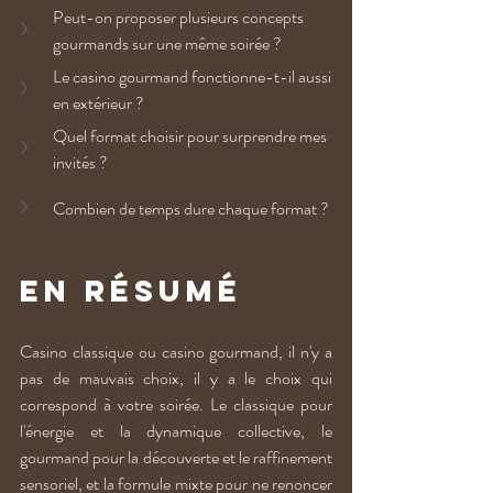
Peut-on proposer plusieurs concepts 
gourmands sur une même soirée ?
Le casino gourmand fonctionne-t-il aussi 
en extérieur ?
Quel format choisir pour surprendre mes 
invités ?
Combien de temps dure chaque format ?
En résumé
Casino classique ou casino gourmand, il n'y a 
pas de mauvais choix, il y a le choix qui 
correspond à votre soirée. Le classique pour 
l'énergie et la dynamique collective, le 
gourmand pour la découverte et le raffinement 
sensoriel, et la formule mixte pour ne renoncer 