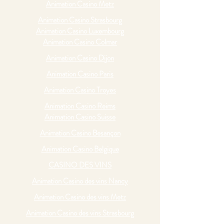
Animation Casino Metz
Animation Casino Strasbourg
Animation Casino Luxembourg
Animation Casino Colmar
Animation Casino Dijon
Animation Casino Paris
Animation Casino Troyes
Animation Casino Reims
Animation Casino Suisse
Animation Casino Besançon
Animation Casino Belgique
CASINO DES VINS
Animation Casino des vins Nancy
Animation Casino des vins Metz
Animation Casino des vins Strasbourg