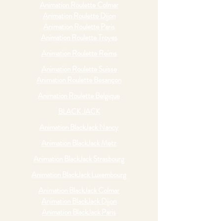
Animation Roulette Colmar
Animation Roulette Dijon
Animation Roulette Paris
Animation Roulette Troyes
Animation Roulette Reims
Animation Roulette Suisse
Animation Roulette Besançon
Animation Roulette Belgique
BLACK JACK
Animation BlackJack Nancy
Animation BlackJack Metz
Animation BlackJack Strasbourg
Animation BlackJack Luxembourg
Animation BlackJack Colmar
Animation BlackJack Dijon
Animation BlackJack Paris