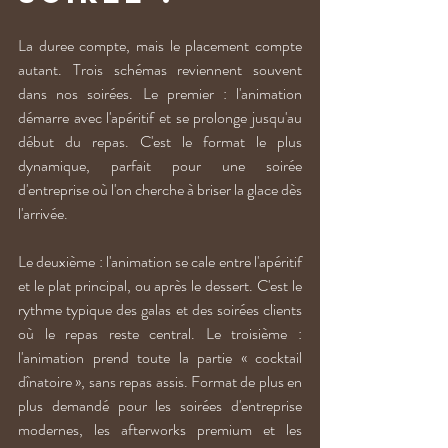
La duree compte, mais le placement compte 
autant. Trois schémas reviennent souvent 
dans nos soirées. Le premier : l'animation 
démarre avec l'apéritif et se prolonge jusqu'au 
début du repas. C'est le format le plus 
dynamique, parfait pour une soirée 
d'entreprise où l'on cherche à briser la glace dès 
l'arrivée.
Le deuxième : l'animation se cale entre l'apéritif 
et le plat principal, ou après le dessert. C'est le 
rythme typique des galas et des soirées clients 
où le repas reste central. Le troisième : 
l'animation prend toute la partie « cocktail 
dînatoire », sans repas assis. Format de plus en 
plus demandé pour les soirées d'entreprise 
modernes, les afterworks premium et les 