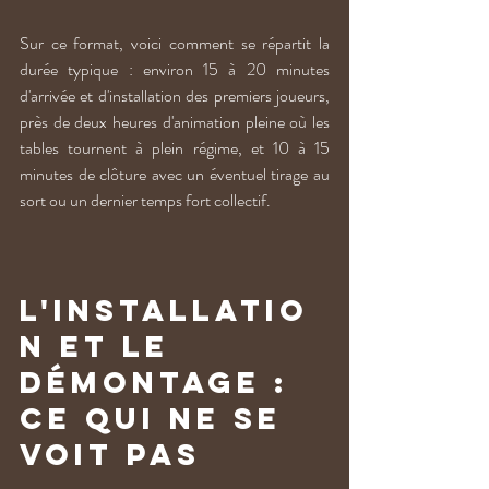
Sur ce format, voici comment se répartit la 
durée typique : environ 15 à 20 minutes 
d'arrivée et d'installation des premiers joueurs, 
près de deux heures d'animation pleine où les 
tables tournent à plein régime, et 10 à 15 
minutes de clôture avec un éventuel tirage au 
sort ou un dernier temps fort collectif.
L'installatio
n et le 
démontage : 
ce qui ne se 
voit pas