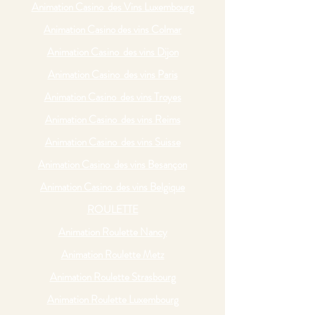
Animation Casino des Vins Luxembourg
Animation Casino des vins Colmar
Animation Casino des vins Dijon
Animation Casino des vins Paris
Animation Casino des vins Troyes
Animation Casino des vins Reims
Animation Casino des vins Suisse
Animation Casino des vins Besançon
Animation Casino des vins Belgique
ROULETTE
Animation Roulette Nancy
Animation Roulette Metz
Animation Roulette Strasbourg
Animation Roulette Luxembourg