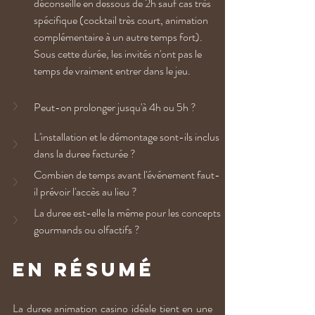
déconseille en dessous de 2h sauf cas très 
spécifique (cocktail très court, animation 
complémentaire à un autre temps fort). 
Sous cette durée, les invités n'ont pas le 
temps de vraiment entrer dans le jeu.
Peut-on prolonger jusqu'à 4h ou 5h ?
L'installation et le démontage sont-ils inclus 
dans la duree facturée ?
Combien de temps avant l'événement faut-
il prévoir l'accès au lieu ?
La duree est-elle la même pour les concepts 
gourmands ou olfactifs ?
En résumé
La duree animation casino idéale tient en une 