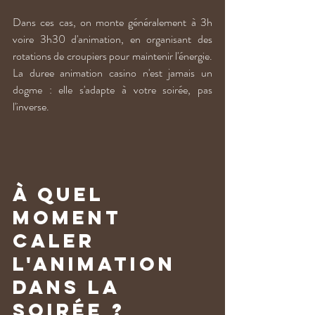
Dans ces cas, on monte généralement à 3h 
voire 3h30 d'animation, en organisant des 
rotations de croupiers pour maintenir l'énergie. 
La duree animation casino n'est jamais un 
dogme : elle s'adapte à votre soirée, pas 
l'inverse.
À quel 
moment 
caler 
l'animation 
dans la 
soirée ?